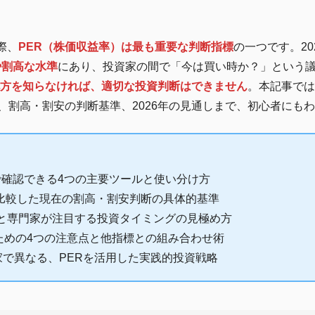
際、
PER（株価収益率）は最も重要な判断指標
の一つです。20
や割高な水準
にあり、投資家の間で「今は買い時か？」という
べ方を知らなければ、適切な投資判断はできません
。本記事では
から、割高・割安の判断基準、2026年の見通しまで、初心者に
料で確認できる4つの主要ツールと使い分け方
と比較した現在の割高・割安判断の具体的基準
推移と専門家が注目する投資タイミングの見極め方
ための4つの注意点と他指標との組み合わせ術
で異なる、PERを活用した実践的投資戦略