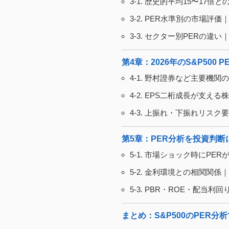
3-1. 歴史的平均15〜17
3-2. PER水準別の市場評
3-3. セクター別PERの違
第4章：2026年のS&P500
4-1. 野村證券など主要機関
4-2. EPS二桁成長が支え
4-3. 上振れ・下振れリス
第5章：PER分析を投資判断
5-1. 市場ショック時にPE
5-2. 金利環境との相関関
5-3. PBR・ROE・配
まとめ：S&P500のPER