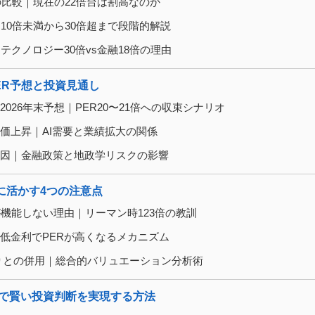
倍との比較｜現在の22倍台は割高なのか
価｜10倍未満から30倍超まで段階的解説
い｜テクノロジー30倍vs金融18倍の理由
 PER予想と投資見通し
の2026年末予想｜PER20〜21倍への収束シナリオ
る株価上昇｜AI需要と業績拡大の関係
ク要因｜金融政策と地政学リスクの影響
に活かす4つの注意点
Rが機能しない理由｜リーマン時123倍の教訓
係｜低金利でPERが高くなるメカニズム
当利回りとの併用｜総合的バリュエーション分析術
分析で賢い投資判断を実現する方法