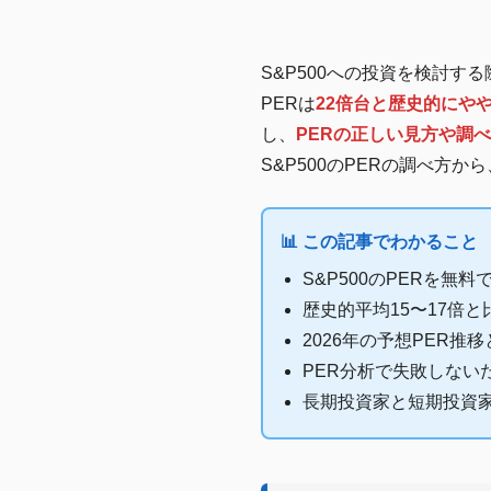
S&P500への投資を検討する
PERは
22倍台と歴史的にや
し、
PERの正しい見方や調
S&P500のPERの調べ方
📊 この記事でわかること
S&P500のPERを無
歴史的平均15〜17倍
2026年の予想PER
PER分析で失敗しない
長期投資家と短期投資家