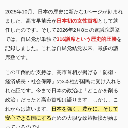
2025年10月、日本の歴史に新たな1ページが刻まれ
ました。高市早苗氏が
日本初の女性首相
として就
任したのです。そして2026年2月8日の衆議院選挙
では、自民党が単独で
316議席という歴史的圧勝
を
記録しました。これは自民党結党以来、最多の議
席数です。
この圧倒的な支持は、高市首相が掲げる「防衛・
経済成長・社会保障」の3本柱が国民に受け入れら
れた証です。今まで日本の政治は「どこかを削る
政治」だったと高市首相は語ります。しかし、こ
れからは違います。
日本を強く、豊かに、そして
安心できる国にする
ための大胆な政策転換が始ま
っているのです。