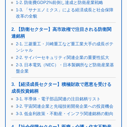
1-2. 防衛費GDP2%前倒し達成と防衛産業戦略
1-3. 「サナエノミクス」による経済成長と社会保障
改革の全貌
2. 【防衛セクター】高市政権で注目される防衛関
連銘柄
2-1. 三菱重工・川崎重工など重工業大手の成長ポテ
ンシャル
2-2. サイバーセキュリティ関連企業の重要性拡大
2-3. 日本電気（NEC）・日本製鋼所など防衛産業基
盤企業
3. 【経済成長セクター】積極財政で恩恵を受ける
成長投資銘柄
3-1. 半導体・電子部品関連の注目銘柄リスト
3-2. 宇宙関連企業と先端技術開発企業への投資機会
3-3. 低金利政策・不動産・インフラ関連銘柄の動向
4. 【社会保障セクター】医療・介護・住友不動産