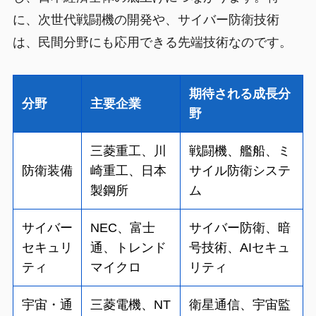
に、次世代戦闘機の開発や、サイバー防衛技術
は、民間分野にも応用できる先端技術なのです。
期待される成長分
分野
主要企業
野
三菱重工、川
戦闘機、艦船、ミ
防衛装備
崎重工、日本
サイル防衛システ
製鋼所
ム
サイバー
NEC、富士
サイバー防衛、暗
セキュリ
通、トレンド
号技術、AIセキュ
ティ
マイクロ
リティ
宇宙・通
三菱電機、NT
衛星通信、宇宙監