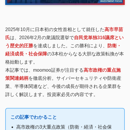
2025年10月に日本初の女性首相として就任した
高市早苗
氏
は、2026年2月の衆議院選挙で
自民党単独316議席とい
う歴史的圧勝
を達成しました。この勝利により、
防衛・
経済成長・社会保障
の3本柱からなる大胆な政策転換が本
格始動します。
本記事では、moomoo証券が注目する
高市政権の重点施
策関連銘柄
を徹底分析。サイバーセキュリティや防衛産
業、半導体関連など、今後の成長が期待される企業群を
詳しく解説します。投資家必見の内容です。
この記事でわかること
高市政権の3大重点政策（防衛・経済・社会保