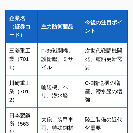
企業名
今後の注目ポイ
（証券コ
主力防衛製品
ント
ード）
三菱重工
F-35戦闘機、
次世代戦闘機開
業（701
護衛艦、ミサ
発、艦船更新需
1）
イル
要
川崎重工
C-2輸送機の増
輸送機、ヘ
業（701
産、潜水艦の増
リ、潜水艦
2）
強
日本製鋼
大砲、装甲車
陸上装備の近代
所（563
両、特殊鋼材
化需要
1）