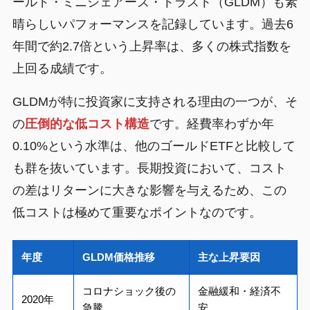
ールド・ミニシェアーズ・トラスト（GLDM）も素
晴らしいパフォーマンスを記録しています。過去6
年間で約2.7倍という上昇率は、多くの株式指数を
上回る成績です。
GLDMが特に投資家に支持される理由の一つが、そ
の
圧倒的な低コスト構造
です。経費率わずか年
0.10%という水準は、他のゴールドETFと比較して
も群を抜いています。長期投資において、コスト
の差はリターンに大きな影響を与えるため、この
低コストは極めて重要なポイントなのです。
年度
GLDM価格推移
主な上昇要因
コロナショック後の
金融緩和・経済不
2020年
急騰
安