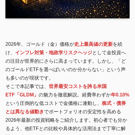
2026年、ゴールド（金）価格が
史上最高値の更新
を続
け、
インフレ対策・地政学リスクヘッジ
として金投資へ
の注目が世界的にさらに高まっています。しかし、「ど
のゴールドETFを選べばいいのか分からない」という声
も多いのが現状です。
そこで本記事では、
世界最安コストを誇る米国
ETF「GLDM」
の魅力を徹底解説。経費率わずか
年0.10%
という圧倒的な低コストで金価格に連動し、
株式・債券
とは異なる値動き
でポートフォリオの安定性を高める
2026年最新の投資戦略をご紹介します。初心者でも分か
るよう、他ETFとの比較や具体的な活用法まで丁寧に解