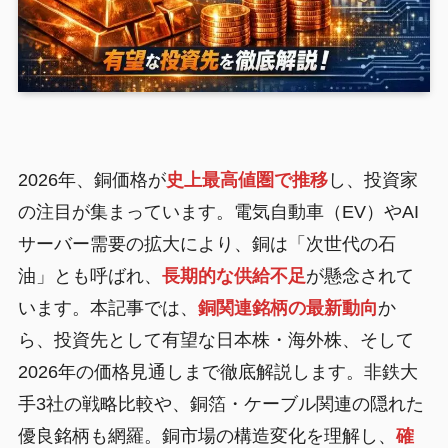
2026年、銅価格が
史上最高値圏で推移
し、投資家
の注目が集まっています。電気自動車（EV）やAI
サーバー需要の拡大により、銅は「次世代の石
油」とも呼ばれ、
長期的な供給不足
が懸念されて
います。本記事では、
銅関連銘柄の最新動向
か
ら、投資先として有望な日本株・海外株、そして
2026年の価格見通しまで徹底解説します。非鉄大
手3社の戦略比較や、銅箔・ケーブル関連の隠れた
優良銘柄も網羅。銅市場の構造変化を理解し、
確