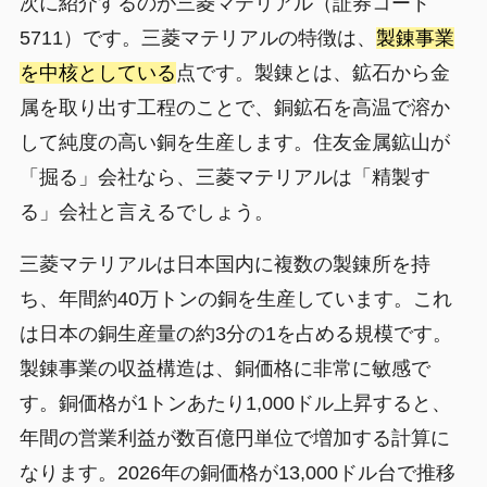
次に紹介するのが三菱マテリアル（証券コード
5711）です。三菱マテリアルの特徴は、
製錬事業
を中核としている
点です。製錬とは、鉱石から金
属を取り出す工程のことで、銅鉱石を高温で溶か
して純度の高い銅を生産します。住友金属鉱山が
「掘る」会社なら、三菱マテリアルは「精製す
る」会社と言えるでしょう。
三菱マテリアルは日本国内に複数の製錬所を持
ち、年間約40万トンの銅を生産しています。これ
は日本の銅生産量の約3分の1を占める規模です。
製錬事業の収益構造は、銅価格に非常に敏感で
す。銅価格が1トンあたり1,000ドル上昇すると、
年間の営業利益が数百億円単位で増加する計算に
なります。2026年の銅価格が13,000ドル台で推移