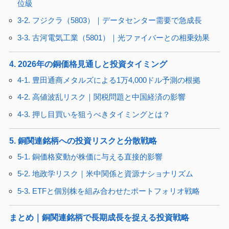
位級
3-2. フジクラ（5803）｜データセンター需要で急成長
3-3. 古河電気工業（5801）｜光ファイバーとの相乗効果
4. 2026年の銅価格見通しと投資タイミング
4-1. 豊田通商メタルズによる1万4,000ドル予測の根拠
4-2. 高値波乱リスク｜関税問題と中国経済の影響
4-3. 押し目買いを狙うべきタイミングとは？
5. 銅関連銘柄への投資リスクと分散戦略
5-1. 銅価格変動が株価に与える直接的影響
5-2. 地政学リスク｜米中関係と資源ナショナリズム
5-3. ETFと個別株を組み合わせたポートフォリオ戦略
まとめ｜銅関連銘柄で長期成長を捉える投資戦略