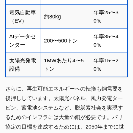
電気自動車
年率25〜3
約80kg
（EV）
0％
AIデータセ
年率35〜4
200〜500トン
ンター
0％
太陽光発電
1MWあたり4〜5
年率15〜2
設備
トン
0％
さらに、再生可能エネルギーへの転換も銅需要を
後押ししています。太陽光パネル、風力発電ター
ビン、蓄電池システムなど、脱炭素社会を実現す
るためのインフラには大量の銅が必要です。パリ
協定の目標を達成するためには、2050年までに世