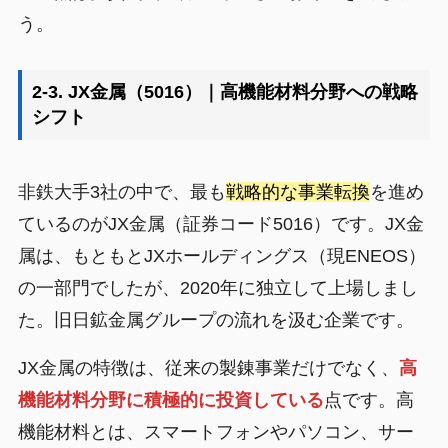
う。
2-3. JX金属（5016）｜高機能材料分野への戦略
シフト
非鉄大手3社の中で、最も
戦略的な事業転換
を進め
ているのがJX金属（証券コード5016）です。JX金
属は、もともとJXホールディングス（現ENEOS）
の一部門でしたが、2020年に独立して上場しまし
た。旧日鉱金属グループの流れを汲む企業です。
JX金属の特徴は、従来の製錬事業だけでなく、
高
機能材料分野に積極的に投資している
点です。高
機能材料とは、スマートフォンやパソコン、サー