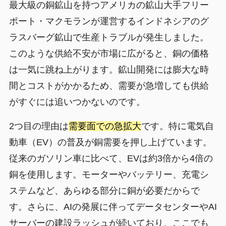
最大級の銅鉱山を持つアメリカの鉱山大手フリー
ポート・マクモランが運営するインドネシアのグ
ラスバーグ鉱山で生産トラブルが発生しました。
このような供給不安が市場に広がると、銅の価格
は一気に跳ね上がります。鉱山開発には膨大な時
間とコストがかかるため、需要が急増しても供給
がすぐには追いつかないのです。
2つ目の理由は
需要面での急拡大
です。特に電気自
動車（EV）の普及が銅需要を押し上げています。
従来のガソリン車に比べて、EVは約3倍から4倍の
銅を使用します。モーターやバッテリー、充電シ
ステムなど、あらゆる部分に銅が必要だからで
す。さらに、AIの発展に伴ってデータセンターやAI
サーバーの建設ラッシュが続いており、ここでも