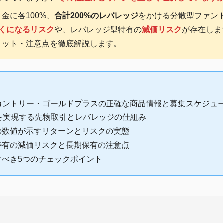
金に各100%、
合計200%のレバレッジ
をかける分散型ファン
近くになるリスク
や、レバレッジ型特有の
減価リスク
が存在しま
リット・注意点を徹底解説します。
オール・カントリー・ゴールドプラスの正確な商品情報と募集スケジュ
を実現する先物取引とレバレッジの仕組み
の数値が示すリターンとリスクの実態
特有の減価リスクと長期保有の注意点
すべき5つのチェックポイント