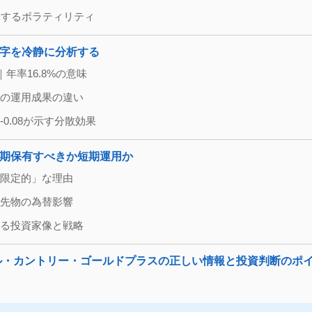
が意味するボラティリティ
数字を冷静に分析する
成績｜年率16.8%の意味
実際の運用成果の違い
-0.08が示す分散効果
長期保有すべきか短期運用か
が「限定的」な理由
指数先物の為替影響
ている投資家像と戦略
CIオール・カントリー・ゴールドプラスの正しい情報と投資判断のポ