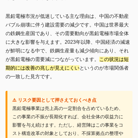
黒鉛電極市況が低迷している主な理由は、中国の不動産
バブル崩壊に伴う建設需要の減少です。中国は世界最大
の鉄鋼生産国であり、その需要動向が黒鉛電極市場全体
に大きな影響を与えます。2023年以降、中国経済の減速
が鮮明になる中で、鉄鋼生産量も減少傾向にあり、それ
が黒鉛電極の需要減につながっています。
この状況は短
期的には改善の兆しが見えにくい
というのが市場関係者
の一致した見方です。
⚠️ リスク要因として押さえておくべき点
黒鉛電極事業は売上高の一定割合を占めているため、
この事業の不振が長期化すれば、会社全体の収益力に
影響を与え続けます。ただし、経営陣はこの事業をコ
スト構造改革の対象としており、不採算拠点の整理や