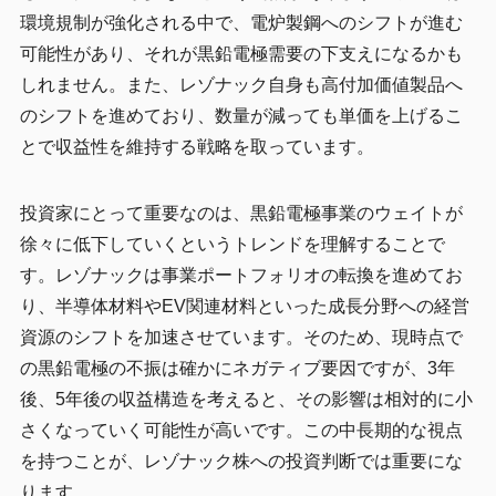
環境規制が強化される中で、電炉製鋼へのシフトが進む
可能性があり、それが黒鉛電極需要の下支えになるかも
しれません。また、レゾナック自身も高付加価値製品へ
のシフトを進めており、数量が減っても単価を上げるこ
とで収益性を維持する戦略を取っています。
投資家にとって重要なのは、黒鉛電極事業のウェイトが
徐々に低下していくというトレンドを理解することで
す。レゾナックは事業ポートフォリオの転換を進めてお
り、半導体材料やEV関連材料といった成長分野への経営
資源のシフトを加速させています。そのため、現時点で
の黒鉛電極の不振は確かにネガティブ要因ですが、3年
後、5年後の収益構造を考えると、その影響は相対的に小
さくなっていく可能性が高いです。この中長期的な視点
を持つことが、レゾナック株への投資判断では重要にな
ります。