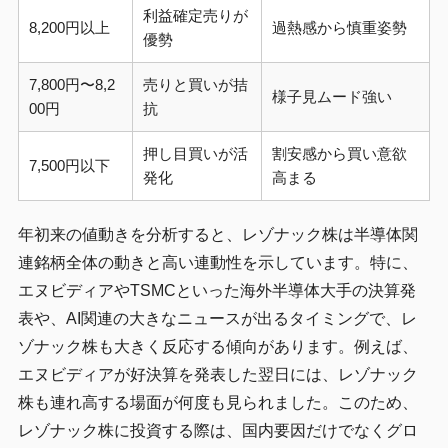
利益確定売りが
8,200円以上
過熱感から慎重姿勢
優勢
7,800円〜8,2
売りと買いが拮
様子見ムード強い
00円
抗
押し目買いが活
割安感から買い意欲
7,500円以下
発化
高まる
年初来の値動きを分析すると、レゾナック株は半導体関
連銘柄全体の動きと高い連動性を示しています。特に、
エヌビディアやTSMCといった海外半導体大手の決算発
表や、AI関連の大きなニュースが出るタイミングで、レ
ゾナック株も大きく反応する傾向があります。例えば、
エヌビディアが好決算を発表した翌日には、レゾナック
株も連れ高する場面が何度も見られました。このため、
レゾナック株に投資する際は、国内要因だけでなくグロ