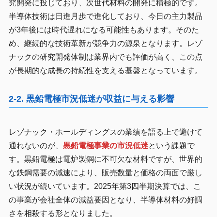
究開発に投じており、次世代材料の開発に積極的です。
半導体技術は日進月歩で進化しており、今日の主力製品
が3年後には時代遅れになる可能性もあります。そのた
め、継続的な技術革新が競争力の源泉となります。レゾ
ナックの研究開発体制は業界内でも評価が高く、この点
が長期的な成長の持続性を支える基盤となっています。
2-2. 黒鉛電極市況低迷が収益に与える影響
レゾナック・ホールディングスの業績を語る上で避けて
通れないのが、
黒鉛電極事業の市況低迷
という課題で
す。黒鉛電極は電炉製鋼に不可欠な材料ですが、世界的
な鉄鋼需要の減速により、販売数量と価格の両面で厳し
い状況が続いています。2025年第3四半期決算では、こ
の事業が会社全体の減益要因となり、半導体材料の好調
さを相殺する形となりました。