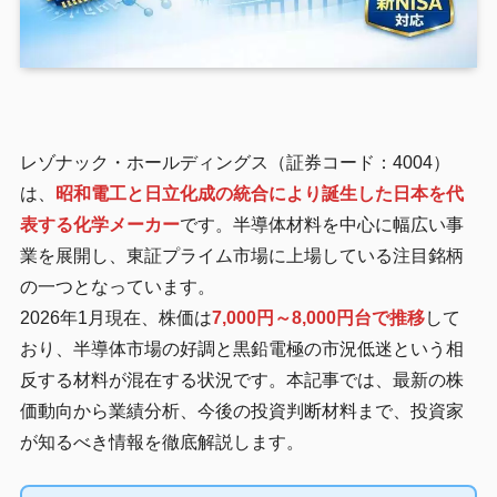
レゾナック・ホールディングス（証券コード：4004）
は、
昭和電工と日立化成の統合により誕生した日本を代
表する化学メーカー
です。半導体材料を中心に幅広い事
業を展開し、東証プライム市場に上場している注目銘柄
の一つとなっています。
2026年1月現在、株価は
7,000円～8,000円台で推移
して
おり、半導体市場の好調と黒鉛電極の市況低迷という相
反する材料が混在する状況です。本記事では、最新の株
価動向から業績分析、今後の投資判断材料まで、投資家
が知るべき情報を徹底解説します。