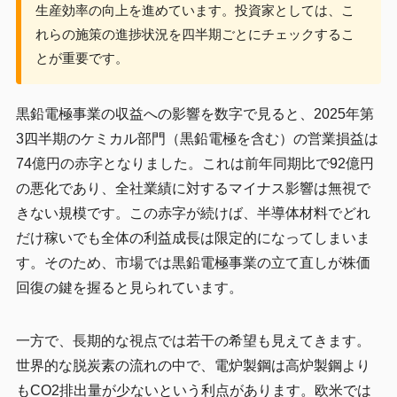
生産効率の向上を進めています。投資家としては、こ
れらの施策の進捗状況を四半期ごとにチェックするこ
とが重要です。
黒鉛電極事業の収益への影響を数字で見ると、2025年第
3四半期のケミカル部門（黒鉛電極を含む）の営業損益は
74億円の赤字となりました。これは前年同期比で92億円
の悪化であり、全社業績に対するマイナス影響は無視で
きない規模です。この赤字が続けば、半導体材料でどれ
だけ稼いでも全体の利益成長は限定的になってしまいま
す。そのため、市場では黒鉛電極事業の立て直しが株価
回復の鍵を握ると見られています。
一方で、長期的な視点では若干の希望も見えてきます。
世界的な脱炭素の流れの中で、電炉製鋼は高炉製鋼より
もCO2排出量が少ないという利点があります。欧米では