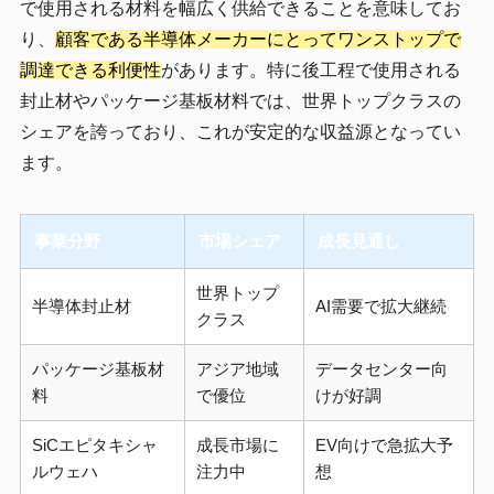
で使用される材料を幅広く供給できることを意味してお
り、
顧客である半導体メーカーにとってワンストップで
調達できる利便性
があります。特に後工程で使用される
封止材やパッケージ基板材料では、世界トップクラスの
シェアを誇っており、これが安定的な収益源となってい
ます。
事業分野
市場シェア
成長見通し
世界トップ
半導体封止材
AI需要で拡大継続
クラス
パッケージ基板材
アジア地域
データセンター向
料
で優位
けが好調
SiCエピタキシャ
成長市場に
EV向けで急拡大予
ルウェハ
注力中
想