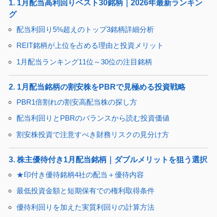
1. 1月配当高利回りベスト30銘柄｜2026年最新ランキン
グ
配当利回り5%超えのトップ3銘柄詳細分析
REIT銘柄が上位を占める理由と投資メリット
1月配当ランキング11位～30位の注目銘柄
2. 1月配当銘柄の割安株をPBRで見極める投資戦略
PBR1倍割れの割安高配当株の探し方
配当利回りとPBRのバランスから読む投資価値
割安株投資で注意すべき財務リスクの見分け方
3. 株主優待付き1月配当銘柄｜ダブルメリットを狙う選択
★印付き優待銘柄4社の配当＋優待内容
最低投資金額と短期保有での権利取得条件
優待利回りを加えた実質利回りの計算方法