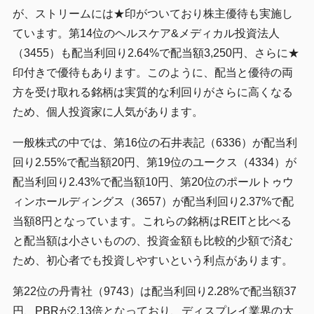
が、ストリームには★印がついており株主優待も実施し
ています。第14位のヘルスケア&メディカル投資法人
（3455）も配当利回り2.64%で配当額3,250円、さらに★
印付きで優待もあります。このように、配当と優待の両
方を受け取れる銘柄は実質的な利回りがさらに高くなる
ため、個人投資家に人気があります。
一般株式の中では、第16位の石井表記（6336）が配当利
回り2.55%で配当額20円、第19位のユークス（4334）が
配当利回り2.43%で配当額10円、第20位のポールトゥウ
ィンホールディングス（3657）が配当利回り2.37%で配
当額8円となっています。これらの銘柄はREITと比べる
と配当額は小さいものの、投資金額も比較的少額で済む
ため、初心者でも投資しやすいという利点があります。
第22位の丹青社（9743）は配当利回り2.28%で配当額37
円、PBRが2.13倍となっており、ディスプレイ業界の大