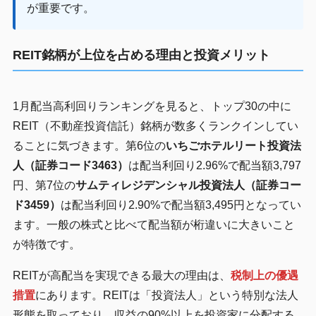
が重要です。
REIT銘柄が上位を占める理由と投資メリット
1月配当高利回りランキングを見ると、トップ30の中に
REIT（不動産投資信託）銘柄が数多くランクインしてい
ることに気づきます。第6位の
いちごホテルリート投資法
人（証券コード3463）
は配当利回り2.96%で配当額3,797
円、第7位の
サムティレジデンシャル投資法人（証券コー
ド3459）
は配当利回り2.90%で配当額3,495円となってい
ます。一般の株式と比べて配当額が桁違いに大きいこと
が特徴です。
REITが高配当を実現できる最大の理由は、
税制上の優遇
措置
にあります。REITは「投資法人」という特別な法人
形態を取っており、収益の90%以上を投資家に分配する