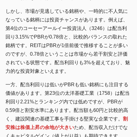
しかし、市場が見逃している銘柄や、一時的に不人気に
なっている銘柄には投資チャンスがあります。例えば、
第4位のコーセーアールイー投資法人（3246）は配当利
回り3.15%でPBRが0.78倍と、比較的バランスの取れた
銘柄です。REITはPBRが1倍前後で推移することが多い
のですが、0.78倍ということは市場から若干割安と評価
されている状態です。配当利回りも3%を超えており、魅
力的な投資対象といえます。
一方、配当利回りは低いがPBRも低い銘柄にも注目する
価値があります。第23位の太洋基礎工業（1758）は配当
利回り2.21%とランキング内では低めですが、PBRが
0.59倍と割安水準にあります。配当額も60円と比較的高
く、建設関連の基礎工事を手掛ける堅実な企業です。
割
安株は株価上昇の余地が大きい
ため、配当収入だけでな
くキャピタルゲイン（値上がり益）も期待できます。