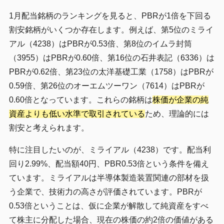
1月配当銘柄のランキングを見ると、PBRが1倍を下回る
割安銘柄がいくつか存在します。例えば、第5位のミライ
アル（4238）はPBRが0.53倍、第8位のイムラ封筒
（3955）はPBRが0.60倍、第16位の石井表記（6336）は
PBRが0.62倍、第23位の太洋基礎工業（1758）はPBRが
0.59倍、第26位のオーエムツーワン（7614）はPBRが
0.60倍となっています。これらの銘柄は
株価が企業の純
資産よりも低い水準で取引されている
ため、理論的には
割安と考えられます。
特に注目したいのが、ミライアル（4238）です。配当利
回り2.99%、配当額40円、PBR0.53倍という条件を備え
ています。ミライアルは半導体製造装置関連の部材を扱
う企業で、技術力の高さが評価されています。PBRが
0.53倍ということは、仮に企業が解散して純資産をすべ
て株主に分配した場合、現在の株価の約2倍の価値がある