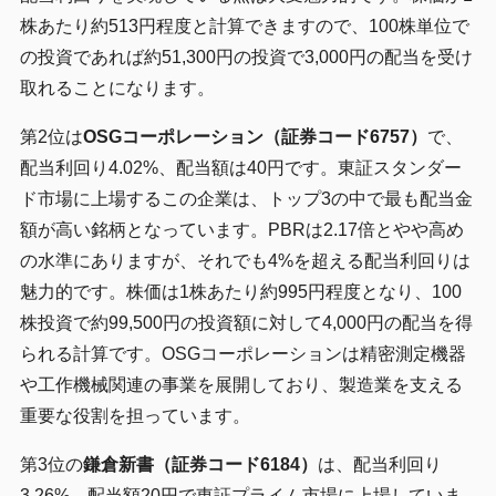
株あたり約513円程度と計算できますので、100株単位で
の投資であれば約51,300円の投資で3,000円の配当を受け
取れることになります。
第2位は
OSGコーポレーション（証券コード6757）
で、
配当利回り4.02%、配当額は40円です。東証スタンダー
ド市場に上場するこの企業は、トップ3の中で最も配当金
額が高い銘柄となっています。PBRは2.17倍とやや高め
の水準にありますが、それでも4%を超える配当利回りは
魅力的です。株価は1株あたり約995円程度となり、100
株投資で約99,500円の投資額に対して4,000円の配当を得
られる計算です。OSGコーポレーションは精密測定機器
や工作機械関連の事業を展開しており、製造業を支える
重要な役割を担っています。
第3位の
鎌倉新書（証券コード6184）
は、配当利回り
3.26%、配当額20円で東証プライム市場に上場していま