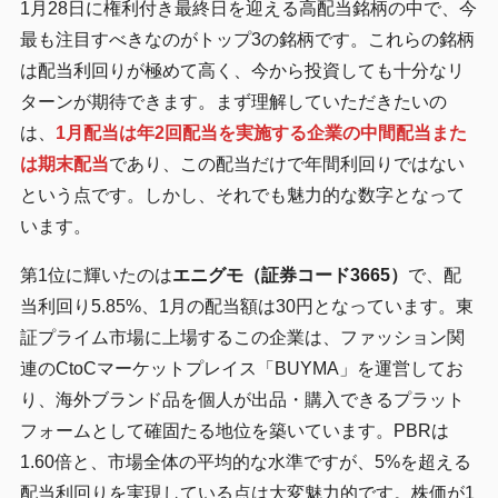
1月28日に権利付き最終日を迎える高配当銘柄の中で、今
最も注目すべきなのがトップ3の銘柄です。これらの銘柄
は配当利回りが極めて高く、今から投資しても十分なリ
ターンが期待できます。まず理解していただきたいの
は、
1月配当は年2回配当を実施する企業の中間配当また
は期末配当
であり、この配当だけで年間利回りではない
という点です。しかし、それでも魅力的な数字となって
います。
第1位に輝いたのは
エニグモ（証券コード3665）
で、配
当利回り5.85%、1月の配当額は30円となっています。東
証プライム市場に上場するこの企業は、ファッション関
連のCtoCマーケットプレイス「BUYMA」を運営してお
り、海外ブランド品を個人が出品・購入できるプラット
フォームとして確固たる地位を築いています。PBRは
1.60倍と、市場全体の平均的な水準ですが、5%を超える
配当利回りを実現している点は大変魅力的です。株価が1