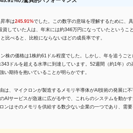
245.91%の驚異的パフォーマンス
上昇率は
245.91%
でした。この数字の意味を理解するために、
に投資していた人は、年末には約346万円になっていたというこ
度）と比べると、比較にならないほどの成長率です。
ロン株の価格は1株約61ドル程度でした。しかし、年を追うごと
1株343ドルを超える水準に到達しています。52週間（約1年）
強い期待を抱いていることが明らかです。
は、マイクロンが製造するメモリ半導体がAI技術の発展に不可欠
penAIなどのAIサービスが急速に広がる中で、これらのシステムを
ロンはそのメモリを供給する数少ない企業の一つであり、需要