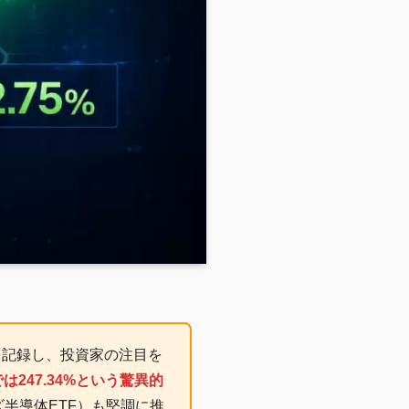
を記録し、投資家の注目を
では247.34%という驚異的
ズ半導体ETF）も堅調に推