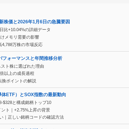
新株価と2026年1月6日の急騰要因
｜前日比+10.04%の詳細データ
とAI向けメモリ需要の影響
高4,788万株の市場反応
5年パフォーマンスと年間推移分析
上昇｜ベスト株に選ばれた理由
4から5倍以上の成長過程
要転換ポイントの解説
半導体ETF）とSOX指数の最新動向
18-$328と構成銘柄トップ10
93ポイント｜+2.75%上昇の背景
在しない｜正しい銘柄コードの確認方法