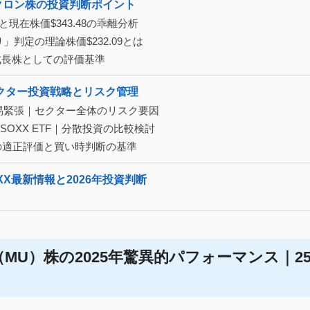
イクロン株の投資判断ポイント
76と現在株価$343.48の乖離分析
り」判定の理論株価$232.09とは
%と成長株としての評価基準
体セクター投資戦略とリスク管理
中国貿易緊張｜セクター全体のリスク要因
s SOXX ETF｜分散投資の比較検討
B企業の適正評価と買い時判断の基準
X最新情報と2026年投資判断
MU）株の2025年驚異的パフォーマンス｜2