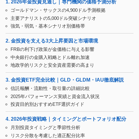
1. 2026年金投資見通し｜専門機関の価格予測分析
ゴールドマン・サックスの4,900ドル予測根拠
主要アナリストの5,000ドル突破シナリオ
強気・弱気・基本シナリオ別価格帯
2. 金投資を支える3大上昇要因と市場環境
FRBの利下げ政策が金価格に与える影響
中央銀行の金購入戦略とドル離れ加速
地政学的リスクと安全資産需要の高まり
3. 金投資ETF完全比較｜GLD・GLDM・IAU徹底解説
信託報酬・流動性・取引量の詳細比較
2025年パフォーマンス実績と資金流入状況
投資目的別おすすめETF選択ガイド
4. 2026年投資戦略｜タイミングとポートフォリオ配分
月別投資タイミングと季節性分析
リスク分散を考慮した適正配分比率