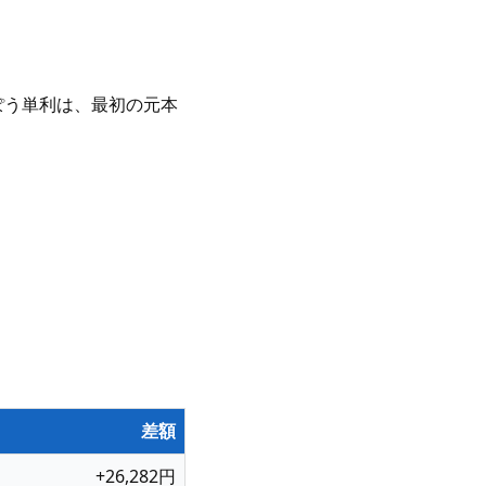
ぽう単利は、最初の元本
差額
+26,282円