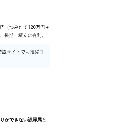
万円
（つみたて120万円＋
、長期・積立に有利。
特設サイトでも推奨コ
取りができない誤帰属
と