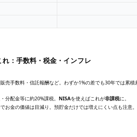
”はこれ：手数料・税金・インフレ
 販売手数料・信託報酬など。わずか1%の差でも30年では累
益・分配金等に約20%課税。
NISA
を使えばこれが
非課税
に。
昇でお金の価値は目減り。預貯金だけでは増えにくい点も注意