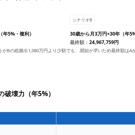
シナリオB
年（年5%・複利）
30歳から月3万円×30年（年
最終額：
24,967,759円
うがBの総拠出1,080万円より少額でも、
開始が早い
ため最終額はA
0年の破壊力（年5%）