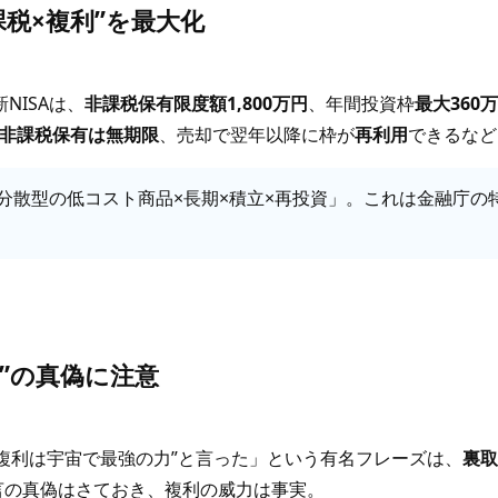
非課税×複利”を最大化
NISAは、
非課税保有限度額1,800万円
、年間投資枠
最大360
非課税保有は無期限
、売却で翌年以降に枠が
再利用
できるなど
分散型の低コスト商品×長期×積立×再投資」。これは金融庁の
言”の真偽に注意
複利は宇宙で最強の力”と言った」という有名フレーズは、
裏
言の真偽はさておき、複利の威力は事実。