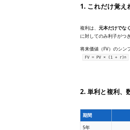
1. これだけ覚
複利は、
元本だけでな
に対してのみ利子がつ
将来価値（FV）のシン
FV = PV × (1 + r)
n
2. 単利と複利
期間
5年