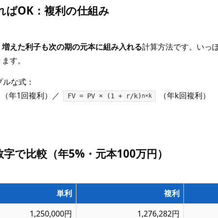
えればOK：複利の仕組み
く増えた利子も次の期の元本に組み入れる
計算方法です。いっ
きます。
プルな式：
（年1回複利）／
（年k回複利）
FV = PV × (1 + r/k)
n×k
、数字で比較（年5%・元本100万円）
単利
複利
1,250,000円
1,276,282円