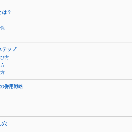
とは？
関係
ステップ
選び方
え方
い方
Aの併用戦略
し穴