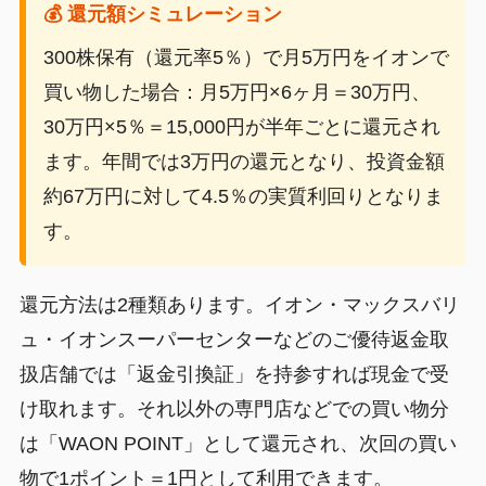
💰 還元額シミュレーション
300株保有（還元率5％）で月5万円をイオンで
買い物した場合：月5万円×6ヶ月＝30万円、
30万円×5％＝15,000円が半年ごとに還元され
ます。年間では3万円の還元となり、投資金額
約67万円に対して4.5％の実質利回りとなりま
す。
還元方法は2種類あります。イオン・マックスバリ
ュ・イオンスーパーセンターなどのご優待返金取
扱店舗では「返金引換証」を持参すれば現金で受
け取れます。それ以外の専門店などでの買い物分
は「WAON POINT」として還元され、次回の買い
物で1ポイント＝1円として利用できます。