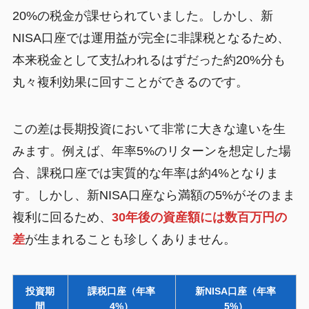
20%の税金が課せられていました。しかし、新
NISA口座では運用益が完全に非課税となるため、
本来税金として支払われるはずだった約20%分も
丸々複利効果に回すことができるのです。
この差は長期投資において非常に大きな違いを生
みます。例えば、年率5%のリターンを想定した場
合、課税口座では実質的な年率は約4%となりま
す。しかし、新NISA口座なら満額の5%がそのまま
複利に回るため、
30年後の資産額には数百万円の
差
が生まれることも珍しくありません。
投資期
課税口座（年率
新NISA口座（年率
間
4%）
5%）