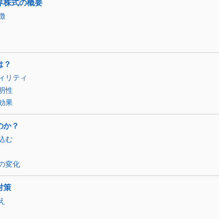
界株式の概要
徴
は？
ティリティ
透明性
散効果
のか？
り込む
アの変化
対策
え