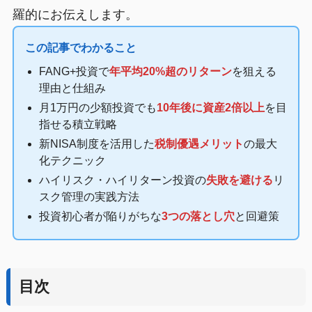
羅的にお伝えします。
この記事でわかること
FANG+投資で
年平均20%超のリターン
を狙える
理由と仕組み
月1万円の少額投資でも
10年後に資産2倍以上
を目
指せる積立戦略
新NISA制度を活用した
税制優遇メリット
の最大
化テクニック
ハイリスク・ハイリターン投資の
失敗を避ける
リ
スク管理の実践方法
投資初心者が陥りがちな
3つの落とし穴
と回避策
目次