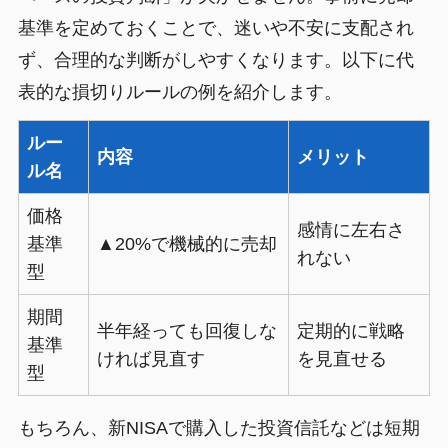
基準を定めておくことで、迷いや不安に支配され
ず、合理的な判断がしやすくなります。以下に代
表的な損切りルールの例を紹介します。
ルー
内容
メリット
ル名
価格
感情に左右さ
基準
▲20%で機械的に売却
れない
型
期間
半年経っても回復しな
定期的に戦略
基準
ければ見直す
を見直せる
型
もちろん、新NISAで購入した投資信託などは短期