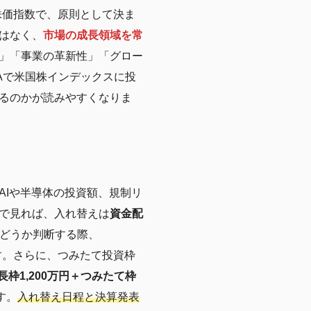
株価指数で、原則として決ま
はなく、
市場の成長領域を常
」「事業の革新性」「グロー
Aで米国株インデックスに投
るのかが読みやすくなりま
AIや半導体の投資額、規制リ
で見れば、入れ替えは
資金配
かどうか判断する際、
す。さらに、つみたて投資枠
長枠1,200万円＋つみたて枠
す。
入れ替え日程と決算発表