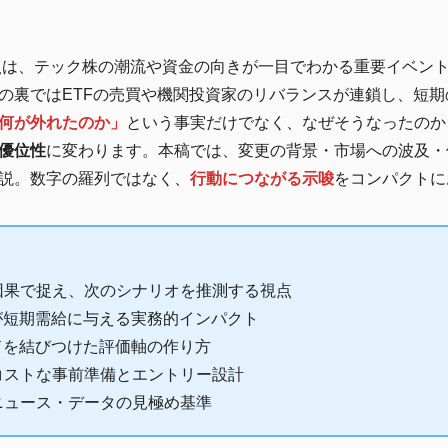
え
は、テック株の潮流や資金の向きが一目でわかる重要イベン
の裏ではETFの売買や機関投資家のリバランスが連鎖し、短
何が外れたのか」
という事実だけでなく、なぜそうなったのか
優位性
に変わります。本稿では、変更の背景・市場への波及・
説。数字の羅列ではなく、
行動につながる示唆
をコンパクトに
因果で捉え、次のシナリオを推測する視点
が短期需給に与える実務的インパクト
ドを結びつけた評価軸の作り方
コストな事前準備とエントリー設計
ニュース・データの見極め基準