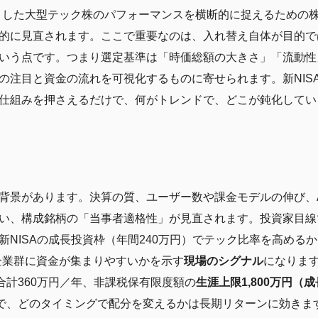
心とした大型テック株のパフォーマンスを横断的に捉えるための
的に見直されます。ここで重要なのは、入れ替え自体が目的で
いう点です。つまり選定基準は「時価総額の大きさ」「流動性
の注目と資金の流れを可視化するものに寄せられます。新NIS
仕組みを押さえるだけで、何がトレンドで、どこが鈍化してい
背景があります。決算の質、ユーザー数や課金モデルの伸び、
い、構成銘柄の「当事者適格性」が見直されます。投資家目線
新NISAの成長投資枠（年間240万円）でテック比率を高める
の企業群に資金が集まりやすいかを示す
現場のシグナル
になりま
合計360万円／年、非課税保有限度額の
生涯上限1,800万円（成
で、どのタイミングで配分を変えるかは長期リターンに効きま