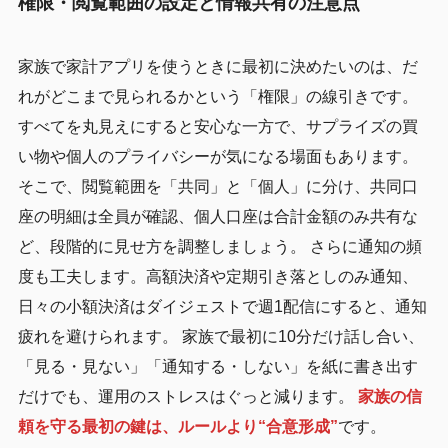
権限・閲覧範囲の設定と情報共有の注意点
家族で家計アプリを使うときに最初に決めたいのは、だ
れがどこまで見られるかという「権限」の線引きです。
すべてを丸見えにすると安心な一方で、サプライズの買
い物や個人のプライバシーが気になる場面もあります。
そこで、閲覧範囲を「共同」と「個人」に分け、共同口
座の明細は全員が確認、個人口座は合計金額のみ共有な
ど、段階的に見せ方を調整しましょう。 さらに通知の頻
度も工夫します。高額決済や定期引き落としのみ通知、
日々の小額決済はダイジェストで週1配信にすると、通知
疲れを避けられます。 家族で最初に10分だけ話し合い、
「見る・見ない」「通知する・しない」を紙に書き出す
だけでも、運用のストレスはぐっと減ります。
家族の信
頼を守る最初の鍵は、ルールより“合意形成”
です。