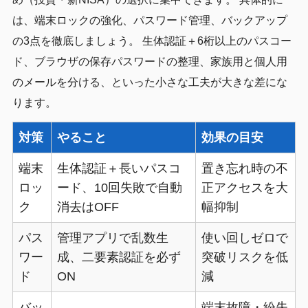
は、端末ロックの強化、パスワード管理、バックアップ
の3点を徹底しましょう。 生体認証＋6桁以上のパスコー
ド、ブラウザの保存パスワードの整理、家族用と個人用
のメールを分ける、といった小さな工夫が大きな差にな
ります。
対策
やること
効果の目安
端末
生体認証＋長いパスコ
置き忘れ時の不
ロッ
ード、10回失敗で自動
正アクセスを大
ク
消去はOFF
幅抑制
パス
管理アプリで乱数生
使い回しゼロで
ワー
成、二要素認証を必ず
突破リスクを低
ド
ON
減
バッ
端末故障・紛失