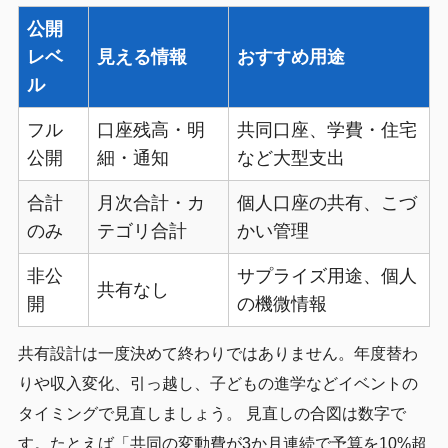
公開
レベ
見える情報
おすすめ用途
ル
フル
口座残高・明
共同口座、学費・住宅
公開
細・通知
など大型支出
合計
月次合計・カ
個人口座の共有、こづ
のみ
テゴリ合計
かい管理
非公
サプライズ用途、個人
共有なし
開
の機微情報
共有設計は一度決めて終わりではありません。年度替わ
りや収入変化、引っ越し、子どもの進学などイベントの
タイミングで見直しましょう。 見直しの合図は数字で
す。たとえば「共同の変動費が3か月連続で予算を10%超