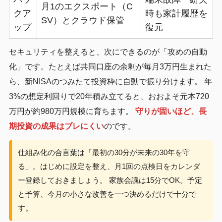
月1のエクスポート（C
クア
時も家計履歴を
SV）とクラウド保管
ップ
復元
セキュリティを整えると、次にできるのが「攻めの自動
化」です。たとえば共同口座の余剰が毎月3万円生まれた
ら、新NISAのつみたて投資枠に自動で振り分けます。 年
3%の想定利回りで20年積み立てると、おおよそ元本720
万円が約980万円規模に育ちます。
守りが固いほど、長
期投資の成果はブレにくい
のです。
仕組み化の合言葉は「最初の30分が未来の30年を守
る」。はじめに設定を整え、月1回の点検日をカレンダ
ー登録しておきましょう。 家族会議は15分でOK。予定
と予算、今月の小さな改善を一つ決めるだけで十分で
す。