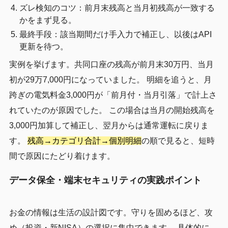
ズレ検知のコツ：前月末残高と当月初残高が一致する
かをまず見る。
最終手段：該当期間だけ手入力で補正し、以後はAPI
更新を待つ。
実例を挙げます。共同口座の残高が前月末30万円、当月
初が29万7,000円になっていました。 明細を追うと、月
跨ぎの電気料金3,000円が「前月付・当月引落」で計上さ
れていたのが原因でした。 この場合は当月の開始残高を
3,000円加算して補正し、翌月からは通常運転に戻りま
す。
残高→カテゴリ合計→個別明細
の順で見ると、短時
間で原因にたどり着けます。
データ保全・端末セキュリティの実践ポイント
お金の情報は生活の設計図です。守りを固めるほど、攻
め（投資・新NISA）の選択に集中できます。 具体的に