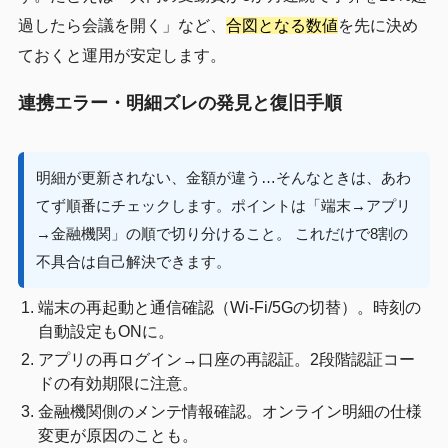
過したら会議を開く」など、
合図となる数値
を先に決め
ておくと運用が安定します。
連携エラー・明細ズレの発見と復旧手順
明細が更新されない、金額が違う…そんなときは、あわ
てず順番にチェックします。ポイントは「端末→アプリ
→金融機関」の順で切り分けること。 これだけで8割の
不具合は自己解決できます。
端末の再起動と通信確認（Wi-Fi/5Gの切替）。時刻の
自動設定もONに。
アプリの再ログイン→口座の再認証。2段階認証コー
ドの有効期限に注意。
金融機関側のメンテ情報確認。オンライン明細の仕様
変更が原因のことも。