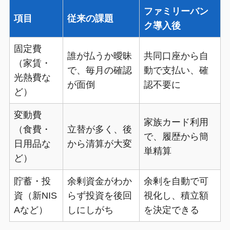
ファミリーバン
項目
従来の課題
ク導入後
固定費
誰が払うか曖昧
共同口座から自
（家賃・
で、毎月の確認
動で支払い、確
光熱費な
が面倒
認不要に
ど）
変動費
家族カード利用
（食費・
立替が多く、後
で、履歴から簡
日用品な
から清算が大変
単精算
ど）
貯蓄・投
余剰資金がわか
余剰を自動で可
資（新NIS
らず投資を後回
視化し、積立額
Aなど）
しにしがち
を決定できる