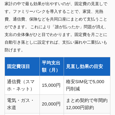
家計の中で最も効果が出やすいのが、固定費の見直しで
す。ファミリーバンクを導入することで、家賃、光熱
費、通信費、保険などを共同口座にまとめて支払うこと
ができます。 これにより「誰が払ったか」問題が消え、
支出の全体像がひと目でわかります。固定費を月ごとに
自動引き落としに設定すれば、支払い漏れや二重払いも
防げます。
平均支出
固定費項目
見直し効果の目安
額（月）
通信費（スマ
格安SIM化で5,000
15,000円
ホ・ネット）
円削減
電気・ガス・
まとめ契約で年間約
20,000円
水道
12,000円節約