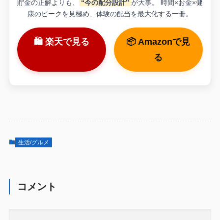
貯金の正解よりも、
“今の配分設計”
が大事。 時間×お金×健
康のピークを見極め、体験の配当を最大化する一冊。
🛍 楽天で見る
📦 Amazonで見
る
生活/グルメ
コメント