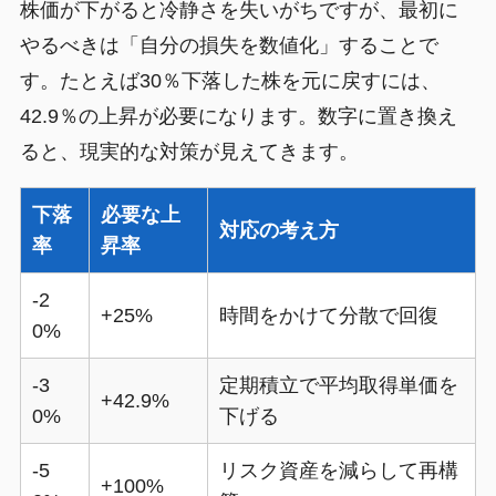
株価が下がると冷静さを失いがちですが、最初に
やるべきは「自分の損失を数値化」することで
す。たとえば30％下落した株を元に戻すには、
42.9％の上昇が必要になります。数字に置き換え
ると、現実的な対策が見えてきます。
下落
必要な上
対応の考え方
率
昇率
-2
+25%
時間をかけて分散で回復
0%
-3
定期積立で平均取得単価を
+42.9%
0%
下げる
-5
リスク資産を減らして再構
+100%