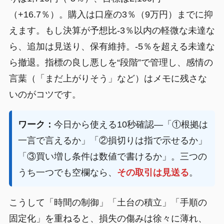
（+16.7％）。購入は口座の3％（9万円）までに抑
えます。もし決算が予想比-3％以内の軽微な未達な
ら、追加は見送り、保有維持。-5％を超える未達な
ら撤退。指標の良し悪しを“段階”で管理し、感情の
言葉（「まだ上がりそう」など）はメモに残さな
いのがコツです。
ワーク：
今日から使える10秒確認—「①根拠は
一言で言えるか」「②損切りは指で示せるか」
「③買い増し条件は数値で書けるか」。三つの
うち一つでも空欄なら、
その取引は見送る
。
こうして「時間の制御」「土台の積立」「手順の
固定化」を重ねると、損失の傷みは徐々に薄れ、