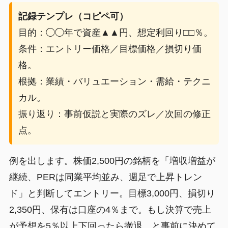
記録テンプレ（コピペ可）
目的：◯◯年で資産▲▲円、想定利回り□□％。
条件：エントリー価格／目標価格／損切り価
格。
根拠：業績・バリュエーション・需給・テクニ
カル。
振り返り：事前仮説と実際のズレ／次回の修正
点。
例を出します。株価2,500円の銘柄を「増収増益が
継続、PERは同業平均並み、週足で上昇トレン
ド」と判断してエントリー。目標3,000円、損切り
2,350円、保有は口座の4％まで。もし決算で売上
が予想を5％以上下回ったら撤退、と事前に決めて