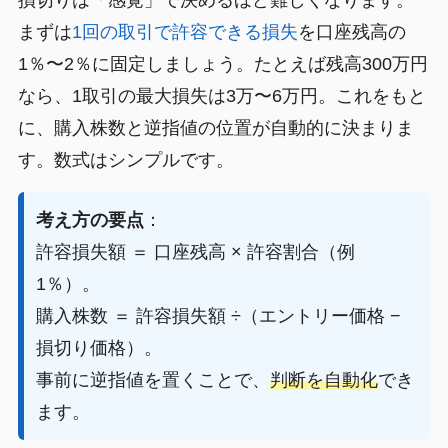
損切りは「感覚」で決めるほど難しくなります。
まずは
1回の取引で許容できる損失
を口座残高の
1％〜2％に固定しましょう。たとえば残高300万円
なら、1取引の最大損失は3万〜6万円。これをもと
に、購入株数と逆指値の位置が自動的に決まりま
す。数式はシンプルです。
考え方の要点
：
許容損失額 ＝ 口座残高 × 許容割合（例
1％）。
購入株数 ＝ 許容損失額 ÷（エントリー価格 −
損切り価格）。
事前に逆指値を置くことで、
判断を自動化
でき
ます。