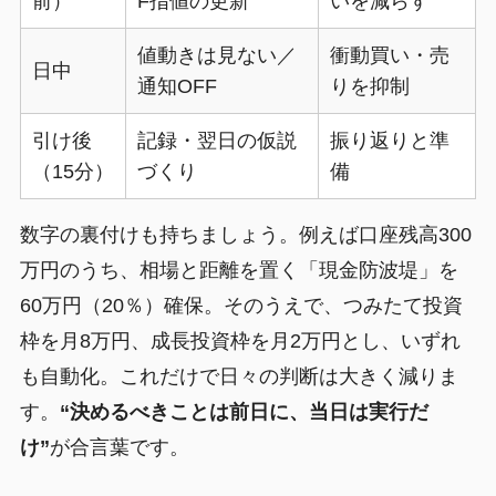
前）
F指値の更新
いを減らす
値動きは見ない／
衝動買い・売
日中
通知OFF
りを抑制
引け後
記録・翌日の仮説
振り返りと準
（15分）
づくり
備
数字の裏付けも持ちましょう。例えば口座残高300
万円のうち、相場と距離を置く「現金防波堤」を
60万円（20％）確保。そのうえで、つみたて投資
枠を月8万円、成長投資枠を月2万円とし、いずれ
も自動化。これだけで日々の判断は大きく減りま
す。
“決めるべきことは前日に、当日は実行だ
け”
が合言葉です。