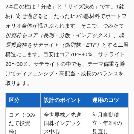
2本目の柱は「分散」と「サイズ決め」です。1銘
柄に寄せ過ぎると、たった1つの悪材料でポートフ
ォリオ全体が揺さぶられます。そこで、
つみたて
投資枠をコア（長期・分散・インデックス）
、
成
長投資枠をサテライト（個別株・ETF）
とする二層
構造にします。目安はコア70〜80％、サテライト
20〜30％。サテライトの中でも、テーマ偏重を避
けてディフェンシブ・高配当・成長のバランスを
取ります。
区分
設計のポイント
運用のコツ
コア（つみ
全世界株／先進
毎月自動積
たて投資
国株インデック
立・年2回の
枠）
ス中心
見直し