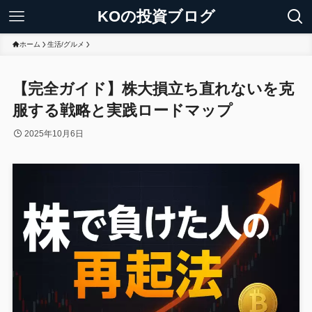
KOの投資ブログ
ホーム
生活/グルメ
【完全ガイド】株大損立ち直れないを克
服する戦略と実践ロードマップ
2025年10月6日