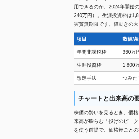
用できるのが、2024年開始
240万円）。生涯投資枠は1
実質無期限です。値動きの大
項目
数値/
年間非課税枠
360万
生涯投資枠
1,80
想定手法
つみた
チャートと出来高の
株価の勢いを見るとき、価格
来高が膨らむ「投げのピーク
を使う前提で、価格帯ごとの