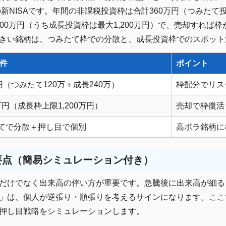
の新NISAです。年間の非課税投資枠は合計360万円（つみたて
,800万円（うち成長投資枠は最大1,200万円）で、売却すれ
きい銘柄は、つみたて枠での分散と、成長投資枠でのスポット
条件
ポイント
円（つみたて120万＋成長240万）
枠配分でリス
0万円（成長枠上限1,200万円）
売却で枠復活
てで分散＋押し目で個別
高ボラ銘柄に
要点（簡易シミュレーション付き）
だけでなく出来高の伴い方が重要です。急騰後に出来高が細る
」は、個人が逆張り・順張りを考えるサインになります。ここで
押し目戦略をシミュレーションします。