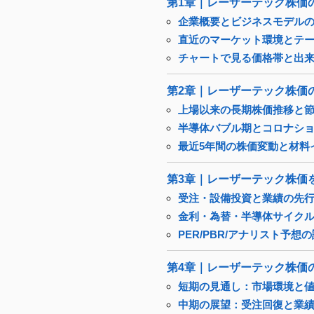
第1章｜レーザーテック株価
企業概要とビジネスモデル
直近のマーケット環境とテ
チャートで見る価格帯と出
第2章｜レーザーテック株価
上場以来の長期株価推移と
半導体バブル期とコロナシ
最近5年間の株価変動と材料
第3章｜レーザーテック株価
受注・設備投資と業績の先行
金利・為替・半導体サイク
PER/PBR/アナリスト予想
第4章｜レーザーテック株価
短期の見通し：市場環境と
中期の展望：受注回復と業