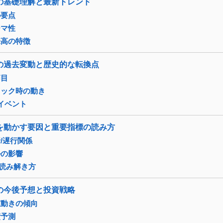
の基礎理解と最新トレンド
の要点
ーマ性
来高の特徴
の過去変動と歴史的な転換点
節目
ョック時の動き
イベント
を動かす要因と重要指標の読み方
/遅行関係
ルの影響
の読み解き方
の今後予想と投資戦略
値動きの傾向
績予測