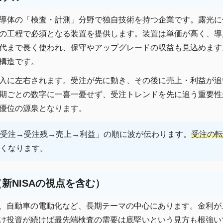
導体の「検査・計測」分野で独自技術を持つ企業です。露光に
の工程で必須となる装置を提供します。装置は単価が高く、導
代まで長く使われ、保守やアップグレードの収益も見込めます
構造です。
入に左右されます。受注が先に動き、その後に売上・利益が追
期ごとの数字に一喜一憂せず、受注トレンドを先に追う重要性
優位の源泉となります。
受注→受注残→売上→利益」の順に波が伝わります。
受注の転
くなります。
新NISAの視点を含む）
ー、自動車の電動化など、長期テーマの中心にあります。金利
向け投資が続けば最先端検査の需要は底堅いという見方も根強