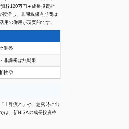
投資枠120万円＋成長投資枠
ば枠が復活し、非課税保有期間は
活用の併用が現実的です。
ク調整
・非課税は無期限
相性◎
「上昇疲れ」や、急落時に出
は、新NISAの成長投資枠