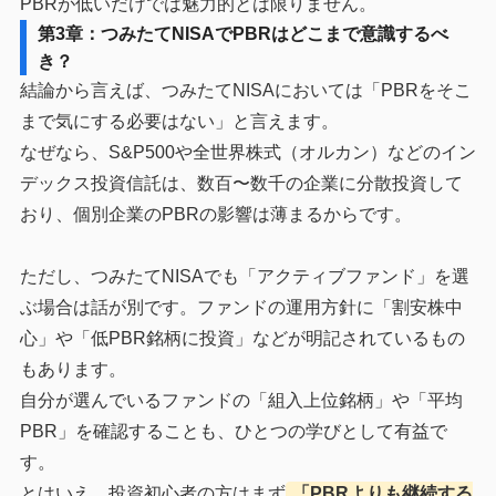
PBRが低いだけでは魅力的とは限りません。
第3章：つみたてNISAでPBRはどこまで意識するべ
き？
結論から言えば、つみたてNISAにおいては「PBRをそこ
まで気にする必要はない」と言えます。
なぜなら、S&P500や全世界株式（オルカン）などのイン
デックス投資信託は、数百〜数千の企業に分散投資して
おり、個別企業のPBRの影響は薄まるからです。
ただし、つみたてNISAでも「アクティブファンド」を選
ぶ場合は話が別です。ファンドの運用方針に「割安株中
心」や「低PBR銘柄に投資」などが明記されているもの
もあります。
自分が選んでいるファンドの「組入上位銘柄」や「平均
PBR」を確認することも、ひとつの学びとして有益で
す。
とはいえ、投資初心者の方はまず
「PBRよりも継続する