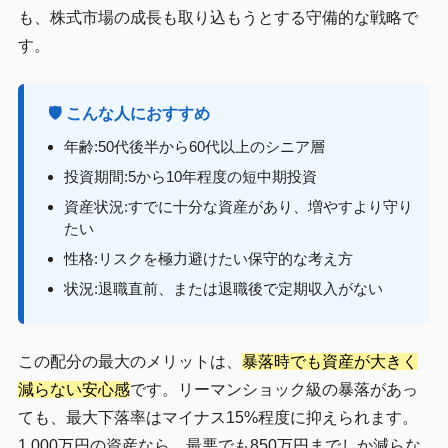
も、株式市場の成長も取り込もうとする守備的な戦略で
す。
🛡️ こんな人におすすめ
年齢:50代後半から60代以上のシニア層
投資期間:5から10年程度の短中期投資
資産状況:すでに十分な資産があり、増やすより守り
たい
性格:リスクを極力避けたい保守的な考え方
状況:退職直前、または退職後で定期収入がない
この配分の最大のメリットは、
暴落時でも資産が大きく
減らない安心感
です。リーマンショック級の暴落があっ
ても、最大下落率はマイナス15%程度に抑えられます。
1,000万円の資産なら、最悪でも850万円までしか減らな