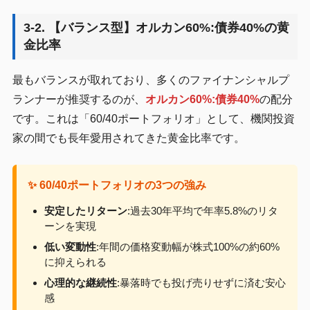
3-2. 【バランス型】オルカン60%:債券40%の黄
金比率
最もバランスが取れており、多くのファイナンシャルプ
ランナーが推奨するのが、
オルカン60%:債券40%
の配分
です。これは「60/40ポートフォリオ」として、機関投資
家の間でも長年愛用されてきた黄金比率です。
✨ 60/40ポートフォリオの3つの強み
安定したリターン
:過去30年平均で年率5.8%のリタ
ーンを実現
低い変動性
:年間の価格変動幅が株式100%の約60%
に抑えられる
心理的な継続性
:暴落時でも投げ売りせずに済む安心
感