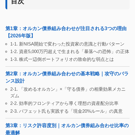
目次
第1章：オルカン債券組み合わせが注目される3つの理由
【2026年版】
1-1. 新NISA開始で変わった投資家の意識と行動パターン
1-2. 資産5,000万円超えで生まれる「暴落への恐怖」の正体
1-3. 株式一辺倒ポートフォリオの致命的な弱点とは
第2章：オルカン債券組み合わせの基本戦略｜攻守のバラ
ンス設計
2-1. 「攻めるオルカン」×「守る債券」の相乗効果メカニ
ズム
2-2. 効率的フロンティアから導く理想の資産配分比率
2-3. バフェット氏も実践する「現金20%ルール」の真意
第3章：リスク許容度別｜オルカン債券組み合わせ比率の
最適解