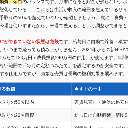
動費・余白
のバランスです。月末になると貯金が残らない、ボ
態化している――これらは生活が収入の範囲を超えているサイ
手取りの50％を超えていないか確認しましょう。次に、食費
今週は使いすぎたから、来週で整える」という調整ができると
り”ができていない状態は危険
です。給与日に自動で貯蓄・積立
いつまで経っても積み上がりません。2024年からの新NISA
みたて120万円＋成長投資240万円の併用）が使えます。年
ない範囲で「毎月の定額つみたて」を設定するのが安全です。
する仕組みですが、頻繁な売買は長期の複利効果を弱めます。
見る数値
今すぐの一手
手取りの50％以内
家賃見直し・通信の格安
手取りの20％目標
給与日に自動振替／新NI