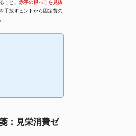
ること。
赤字の根っこを見抜
を手放すヒントから固定費の
。
箋：見栄消費ゼ