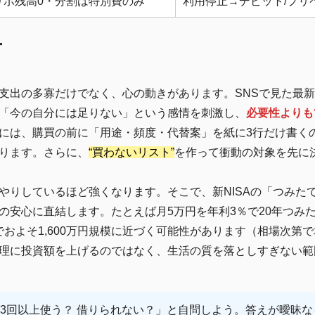
リボ残高0・分割は特別費のみ
利用停止→デビット/プリ
ー
支出の多寡だけでなく、心の動きがあります。SNSで見た最
「今の自分には足りない」という感情を刺激し、
必要性よりも
には、購買の前に「用途・頻度・代替案」を紙に3行だけ書く
ります。さらに、
“買わないリスト”
を作って衝動の対象を先に
やりしているほど強くなります。そこで、新NISAの「つみた
の安心に直結します。たとえば月5万円を年利3％で20年つみ
用でおよそ1,600万円規模に近づく可能性があります（相場次
理に投資額を上げるのではなく、生活の質を落としすぎない範
3回以上使う？ 借りられない？」と自問しよう。答えが曖昧