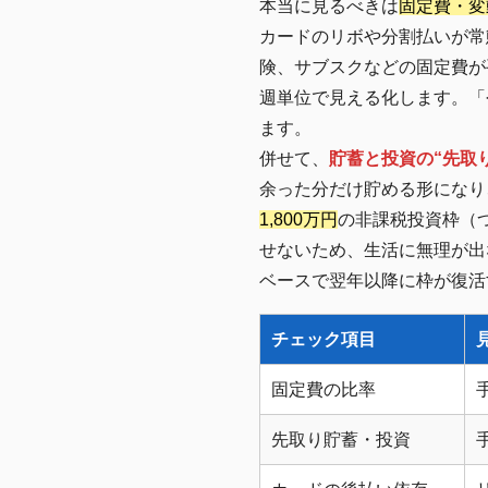
本当に見るべきは
固定費・変
カードのリボや分割払いが常
険、サブスクなどの固定費が
週単位で見える化します。「
ます。
併せて、
貯蓄と投資の“先取
余った分だけ貯める形になり、
1,800万円
の非課税投資枠（つ
せないため、生活に無理が出
ベースで翌年以降に枠が復活
チェック項目
固定費の比率
先取り貯蓄・投資