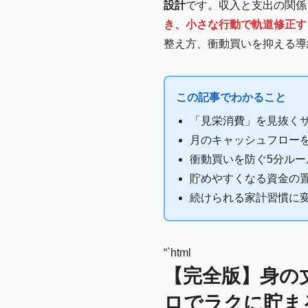
設計
です。収入と支出の関係
き、小さな行動で軌道修正す
整え方、衝動買いを抑える導
この記事でわかること
「見栄消費」を見抜く
月のキャッシュフローを
衝動買いを防ぐ5分ル
貯めやすくなる資金の
続けられる家計習慣に
“`html
【完全版】身の
ロでラクに貯ま