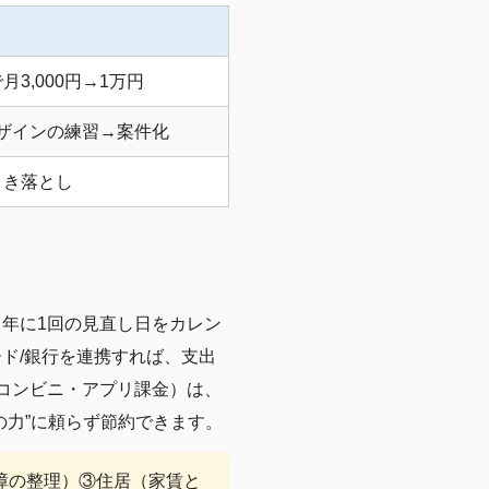
3,000円→1万円
デザインの練習→案件化
引き落とし
年に1回の見直し日をカレン
ド/銀行を連携すれば、支出
コンビニ・アプリ課金）は、
の力”に頼らず節約できます。
障の整理）③住居（家賃と