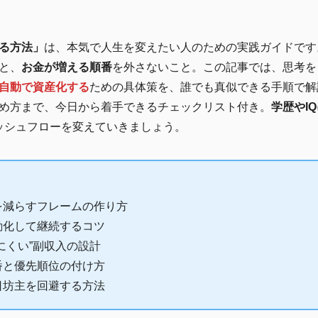
る方法」
は、本気で人生を変えたい人のための実践ガイドです
と、
お金が増える順番
を外さないこと。この記事では、思考を
自動で資産化する
ための具体策を、誰でも真似できる手順で解
め方まで、今日から着手できるチェックリスト付き。
学歴やI
ッシュフローを変えていきましょう。
を減らすフレームの作り方
動化して継続するコツ
にくい”副収入の設計
番と優先順位の付け方
日坊主を回避する方法