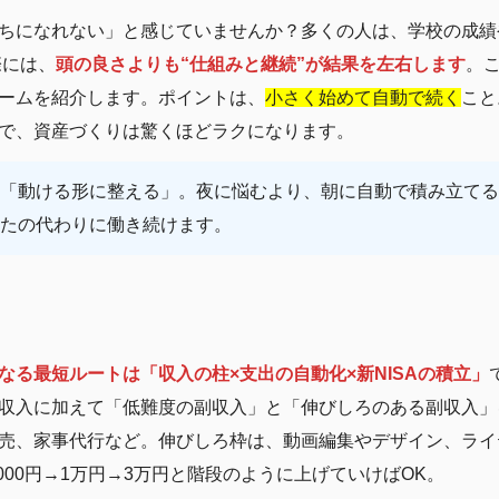
ちになれない」と感じていませんか？多くの人は、学校の成績
際には、
頭の良さよりも“仕組みと継続”が結果を左右します
。
ームを紹介します。ポイントは、
小さく始めて自動で続く
こと
で、資産づくりは驚くほどラクになります。
「動ける形に整える」。夜に悩むより、朝に自動で積み立てる
たの代わりに働き続けます。
なる最短ルートは「収入の柱×支出の自動化×新NISAの積立」
収入に加えて「低難度の副収入」と「伸びしろのある副収入」
売、家事代行など。伸びしろ枠は、動画編集やデザイン、ライ
000円→1万円→3万円と階段のように上げていけばOK。