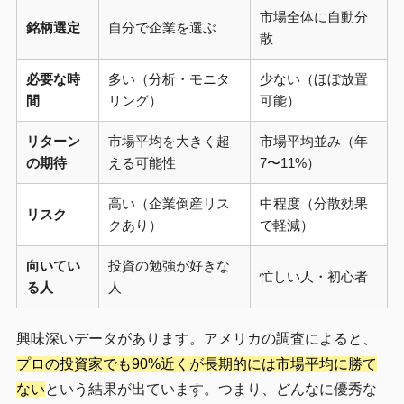
市場全体に自動分
銘柄選定
自分で企業を選ぶ
散
必要な時
多い（分析・モニタ
少ない（ほぼ放置
間
リング）
可能）
リターン
市場平均を大きく超
市場平均並み（年
の期待
える可能性
7〜11%）
高い（企業倒産リス
中程度（分散効果
リスク
クあり）
で軽減）
向いてい
投資の勉強が好きな
忙しい人・初心者
る人
人
興味深いデータがあります。アメリカの調査によると、
プロの投資家でも90%近くが長期的には市場平均に勝て
ない
という結果が出ています。つまり、どんなに優秀な