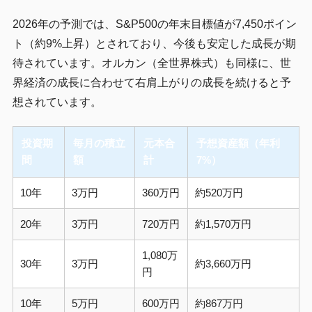
2026年の予測では、S&P500の年末目標値が7,450ポイン
ト（約9%上昇）とされており、今後も安定した成長が期
待されています。オルカン（全世界株式）も同様に、世
界経済の成長に合わせて右肩上がりの成長を続けると予
想されています。
投資期
毎月の積立
元本合
予想資産額（年利
間
額
計
7%）
10年
3万円
360万円
約520万円
20年
3万円
720万円
約1,570万円
1,080万
30年
3万円
約3,660万円
円
10年
5万円
600万円
約867万円