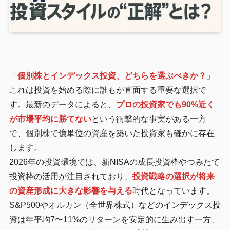
「
個別株とインデックス投資、どちらを選ぶべきか？
」
これは投資を始める際に誰もが直面する重要な選択で
す。最新のデータによると、
プロの投資家でも90%近く
が市場平均に勝てない
という衝撃的な事実がある一方
で、個別株で億単位の資産を築いた投資家も確かに存在
します。
2026年の投資環境では、新NISAの成長投資枠やつみたて
投資枠の活用が注目されており、
投資戦略の選択が将来
の資産形成に大きな影響を与える
時代となっています。
S&P500やオルカン（全世界株式）などのインデックス投
資は年平均7〜11%のリターンを安定的に生み出す一方、