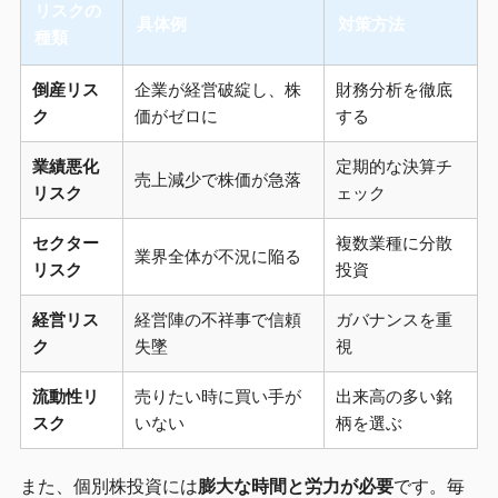
リスクの
具体例
対策方法
種類
倒産リス
企業が経営破綻し、株
財務分析を徹底
ク
価がゼロに
する
業績悪化
定期的な決算チ
売上減少で株価が急落
リスク
ェック
セクター
複数業種に分散
業界全体が不況に陥る
リスク
投資
経営リス
経営陣の不祥事で信頼
ガバナンスを重
ク
失墜
視
流動性リ
売りたい時に買い手が
出来高の多い銘
スク
いない
柄を選ぶ
また、個別株投資には
膨大な時間と労力が必要
です。毎