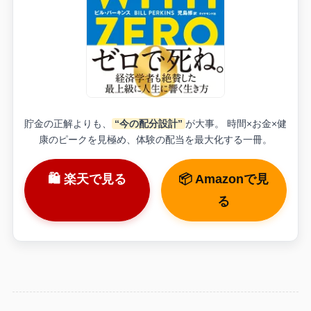
貯金の正解よりも、
“今の配分設計”
が大事。 時間×お金×健
康のピークを見極め、体験の配当を最大化する一冊。
🛍 楽天で見る
📦 Amazonで見
る