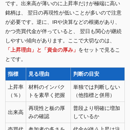
です。出来高が薄いのに上昇率だけが極端に高い
銘柄は、 翌日の再現性が低いことが多いので注意
が必要です。逆に、IRや決算などの根拠があり、
かつ売買代金が伴っていると、 翌日も関心が継続
しやすい傾向があります。ここで大切なのは、
「上昇理由」と「資金の厚み」
をセットで見るこ
とです。
指標
見る理由
判断の目安
上昇率
材料のインパク
単独では判断しない
（％）
トを素早く把握
（他指標と併用）
再現性と板の厚
普段より明確に増加
出来高
みの確認
しているか
売買代
参加者の多さを
代金が伴う上昇は注