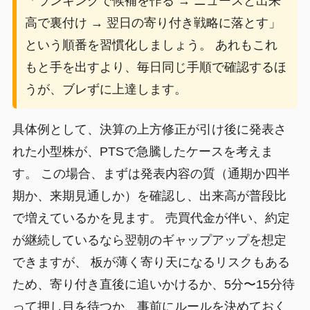
「ランキングで候補を作る → ニュースと出来
高で裏付け → 翌日の寄り付き戦略に落とす」
という順番を習慣化しましょう。 あれもこれ
もと手を出すより、毎日同じ手順で確認するほ
うが、ブレずに上達します。
具体例として、決算の上方修正が引け後に発表さ
れた小型株が、PTSで急騰したケースを考えま
す。 この場合、まずは発表内容の質（通期か四半
期か、来期見通しか）を確認し、出来高が普段比
で増えているかを見ます。 売買代金が伴い、約定
が継続しているなら翌朝のギャップアップを想定
できますが、 板が薄く寄り天になるリスクもある
ため、寄り付き直後に追いかけるか、5分〜15分待
って押し目を待つか、事前にルールを決めておく