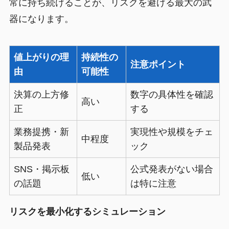
常に持ち続けることが、リスクを避ける最大の武
器になります。
値上がりの理
持続性の
注意ポイント
由
可能性
決算の上方修
数字の具体性を確認
高い
正
する
業務提携・新
実現性や規模をチェ
中程度
製品発表
ック
SNS・掲示板
公式発表がない場合
低い
の話題
は特に注意
リスクを最小化するシミュレーション