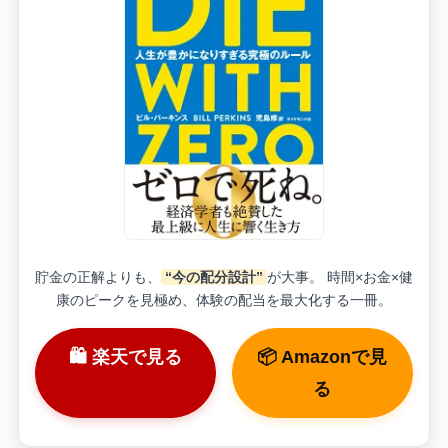
貯金の正解よりも、
“今の配分設計”
が大事。 時間×お金×健
康のピークを見極め、体験の配当を最大化する一冊。
🛍 楽天で見る
📦 Amazonで見
る