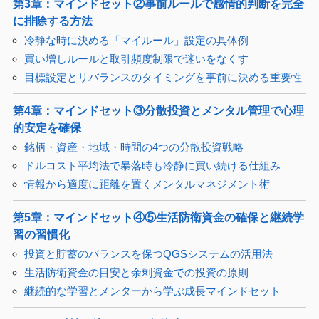
第3章：マインドセット②事前ルールで感情的判断を完全
に排除する方法
冷静な時に決める「マイルール」設定の具体例
買い増しルールと取引頻度制限で迷いをなくす
目標設定とリバランスのタイミングを事前に決める重要性
第4章：マインドセット③分散投資とメンタル管理で心理
的安定を確保
銘柄・資産・地域・時間の4つの分散投資戦略
ドルコスト平均法で暴落時も冷静に買い続ける仕組み
情報から適度に距離を置くメンタルマネジメント術
第5章：マインドセット④⑤生活防衛資金の確保と継続学
習の習慣化
投資と貯蓄のバランスを保つQGSシステムの活用法
生活防衛資金の目安と余剰資金での投資の原則
継続的な学習とメンターから学ぶ成長マインドセット