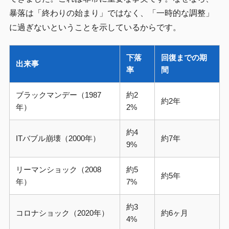
暴落は「終わりの始まり」ではなく、「一時的な調整」
に過ぎないということを示しているからです。
下落
回復までの期
出来事
率
間
ブラックマンデー（1987
約2
約2年
年）
2%
約4
ITバブル崩壊（2000年）
約7年
9%
リーマンショック（2008
約5
約5年
年）
7%
約3
コロナショック（2020年）
約6ヶ月
4%