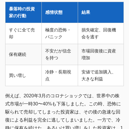
暴落時の投資
感情状態
結果
家の行動
すぐに全て売
極度の恐怖・
損失確定、回復機
却
パニック
会を逃す
不安だが信念
市場回復後に資産
保有継続
を持つ
増加
冷静・長期視
安値で追加購入、
買い増し
点
大きな利益
例えば、2020年3月のコロナショックでは、世界中の株
式市場が一時30〜40%も下落しました。この時、恐怖に
駆られて売却してしまった投資家は、その後の急速な回
復による利益を完全に逃してしまいました。一方で、冷
静に保有を続けた、あるいは買い増しをした投資家は、1