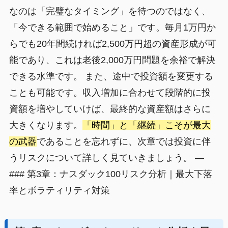
なのは「完璧なタイミング」を待つのではなく、
「今できる範囲で始めること」です。毎月1万円か
らでも20年間続ければ2,500万円超の資産形成が可
能であり、これは老後2,000万円問題を余裕で解決
できる水準です。 また、途中で投資額を変更する
ことも可能です。収入増加に合わせて段階的に投
資額を増やしていけば、最終的な資産額はさらに
大きくなります。
「時間」と「継続」こそが最大
の武器
であることを忘れずに、次章では投資に伴
うリスクについて詳しく見ていきましょう。 —
### 第3章：ナスダック100リスク分析｜最大下落
率とボラティリティ対策