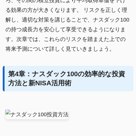
ろ、その間の積立投資により平均取得単価を下げ
る効果の方が大きくなります。 リスクを正しく理
解し、適切な対策を講じることで、ナスダック100
の持つ成長力を安心して享受できるようになりま
す。次章では、これらのリスクを踏まえた上での
将来予測について詳しく見ていきましょう。
第4章：ナスダック100の効率的な投資
方法と新NISA活用術