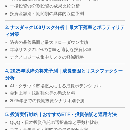
一括投資vs分割投資の成果比較分析
投資金額別・期間別の具体的収益予測
3. ナスダック100リスク分析｜最大下落率とボラティリテ
ィ対策
過去の暴落局面と最大ドローダウン実績
年率リスク21.2%の意味と適切な投資比率
テクノロジー株集中リスクの軽減戦略
4. 2025年以降の将来予測｜成長要因とリスクファクター
分析
AI・クラウド市場拡大による成長ポテンシャル
金利上昇・規制強化等の懸念材料
2045年までの長期投資シナリオ別予測
5. 投資実行戦略｜おすすめETF・投資信託と運用方法
QQQ・日本投資信託の選択基準と手数料比較
コア・サテライト戦略での最適配分比率