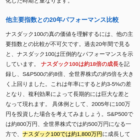
化した時期と重なります。
他主要指数との20年パフォーマンス比較
ナスダック100の真の価値を理解するには、他の主
要指数との比較が不可欠です。過去20年間で見る
と、ナスダック100は圧倒的なパフォーマンスを示
しています。
ナスダック100は約18倍の成長
を記
録し、S&P500の約8倍、全世界株式の約5倍を大き
く上回りました。これは年率にすると約3-5%の差
となり、複利効果によって長期的には巨大な差と
なって現れます。 具体例として、2005年に100万
円を投資した場合を考えてみましょう。S&P500で
は約800万円、全世界株式では約500万円になる一
方で、
ナスダック100では約1,800万円
に成長して