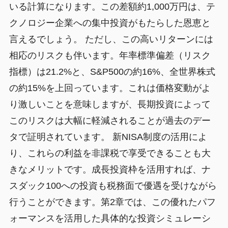
いる計算になります。この差額約1,000万円は、テ
クノロジー企業への集中投資がもたらした恩恵と
言えるでしょう。 ただし、この高いリターンには
相応のリスクも伴います。年率標準偏差（リスク
指標）は21.2%と、S&P500の約16%、全世界株式
の約15%を上回っています。これは価格変動がよ
り激しいことを意味しますが、長期投資によって
このリスクは大幅に軽減されることが過去のデー
タで証明されています。 新NISA制度の活用によ
り、これらの利益を非課税で享受できることも大
きなメリットです。成長投資枠を活用すれば、ナ
スダック100への投資も税務面で優遇を受けながら
行うことができます。第2章では、この優れたパフ
ォーマンスを活用した具体的な投資シミュレーシ