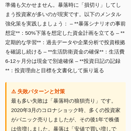
準備も欠かせません。暴落時に「損切り」してし
まう投資家が多いのが現実です。以下のメンタル
強化策を実践しましょう： – **暴落シナリオの事前
想定**：50%下落を想定した資金計画を立てる – **
定期的な学習**：過去データや企業分析で投資根拠
を確認し続ける – **生活防衛資金の確保**：生活費
6-12ヶ月分は現金で別途確保 – **投資日記の記録
**：投資理由と目標を文書化して振り返る
⚠️ 失敗パターンと対策
最も多い失敗は「暴落時の狼狽売り」です。
2020年3月のコロナショック時、多くの投資家
がパニック売りしましたが、その後1年で株価
は倍増しました。暴落は「安値で買い増しで