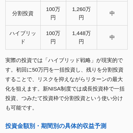
100万
1,260万
分割投資
中
円
円
ハイブリッ
100万
1,448万
中
ド
円
円
実際の投資では「ハイブリッド戦略」が現実的で
す。初回に50万円を一括投資し、残りを分割投資
することで、リスクを抑えながらリターンの最大
化を狙えます。新NISA制度では成長投資枠で一括
投資、つみたて投資枠で分割投資という使い分け
も可能です。
投資金額別・期間別の具体的収益予測