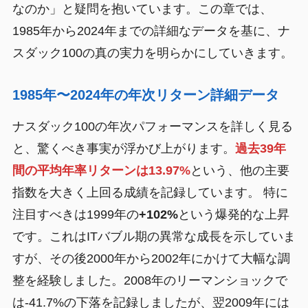
なのか」と疑問を抱いています。この章では、
1985年から2024年までの詳細なデータを基に、ナ
スダック100の真の実力を明らかにしていきます。
1985年〜2024年の年次リターン詳細データ
ナスダック100の年次パフォーマンスを詳しく見る
と、驚くべき事実が浮かび上がります。
過去39年
間の平均年率リターンは13.97%
という、他の主要
指数を大きく上回る成績を記録しています。 特に
注目すべきは1999年の
+102%
という爆発的な上昇
です。これはITバブル期の異常な成長を示していま
すが、その後2000年から2002年にかけて大幅な調
整を経験しました。2008年のリーマンショックで
は-41.7%の下落を記録しましたが、翌2009年には