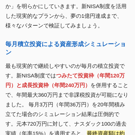
か」を明らかにしていきます。新NISA制度を活用
した現実的なプランから、夢の1億円達成まで、
様々なパターンで検証してみましょう。
毎月積立投資による資産形成シミュレーショ
ン
最も現実的で継続しやすいのが毎月の積立投資で
す。新NISA制度では
つみたて投資枠（年間120万
円）と成長投資枠（年間240万円）
を併用すること
で、年間最大360万円まで非課税投資が可能になり
ました。 毎月3万円（年間36万円）を20年間積み
立てた場合のシミュレーション結果は圧倒的で
す。元本720万円に対して、ナスダック100の過去
実績（年率15%）を適用すると、
最終資産額は約