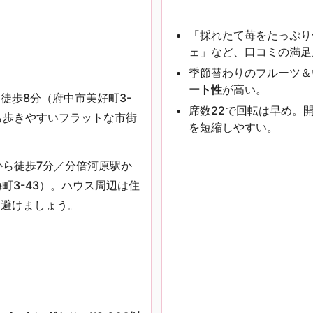
「採れたて苺をたっぷり
ェ」など、口コミの満足
季節替わりのフルーツ＆
ート性
が高い。
徒歩8分（府中市美好町3-
席数22で回転は早め。
でも歩きやすいフラットな市街
を短縮しやすい。
から徒歩7分／分倍河原駅か
町3-43）。ハウス周辺は住
は避けましょう。