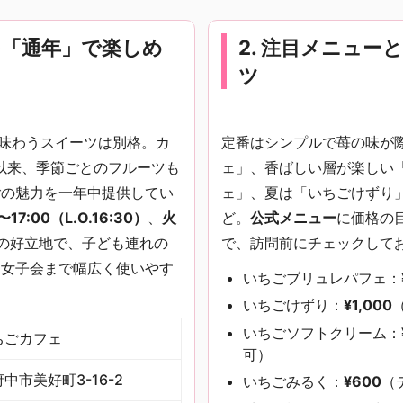
苺を「通年」で楽しめ
2. 注目メニュー
ツ
で味わうスイーツは別格。カ
定番はシンプルで苺の味が
以来、季節ごとのフルーツも
ェ」、香ばしい層が楽しい
ごの魅力を一年中提供してい
ェ」、夏は「いちごけずり
0〜17:00（L.O.16:30）
、
火
ど。
公式メニュー
に価格の
の好立地で、子ども連れの
で、訪問前にチェックして
、女子会まで幅広く使いやす
いちごブリュレパフェ：
いちごけずり：
¥1,000
いちごソフトクリーム：
ちごカフェ
可）
中市美好町3-16-2
いちごみるく：
¥600
（