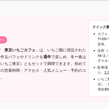
クイック
カフェ
11:00
狩り
定休。
営 東京いちごカフェ
」は、いちご園に併設された
住所（
16-
で作るパフェやドリンクを
通年
で楽しめ、冬〜春は
子マネ
ぶいちご東京）ともセットで満喫できます。初めて
駐車場
新の営業時間・アクセス・人気メニュー・予約のコ
り。
2
た。
いちご
京）：
滞在9