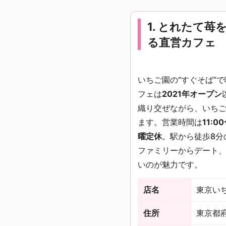
1. とれたて
る直営カフェ
いちご園の“すぐそば”
フェは
2021年オープン
織り交ぜながら、いち
ます。営業時間は
11:0
曜定休
。駅から徒歩8分
ファミリーからデート
いのが魅力です。
店名
東京い
住所
東京都府