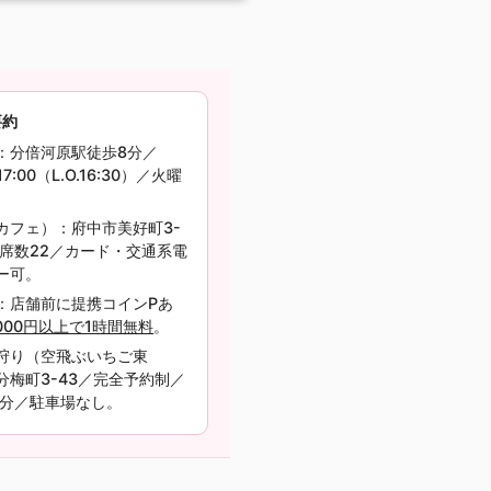
要約
：分倍河原駅徒歩8分／
–17:00（L.O.16:30）／火曜
カフェ）：府中市美好町3-
2／席数22／カード・交通系電
ー可。
：店舗前に提携コインPあ
,000円以上で1時間無料
。
狩り（空飛ぶいちご東
分梅町3-43／完全予約制／
0分／駐車場なし。