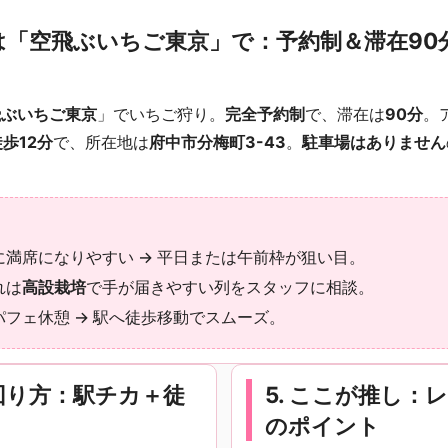
りは「空飛ぶいちご東京」で：予約制＆滞在90
飛ぶいちご東京
」でいちご狩り。
完全予約制
で、滞在は
90分
。
歩12分
で、所在地は
府中市分梅町3-43
。
駐車場はありません
満席になりやすい → 平日または午前枠が狙い目。
れは
高設栽培
で手が届きやすい列をスタッフに相談。
フェ休憩 → 駅へ徒歩移動でスムーズ。
＆回り方：駅チカ＋徒
5. ここが推し：
のポイント