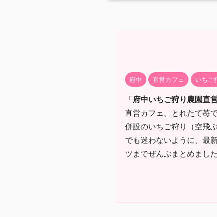
府中
直営カフェ
いちご
「
府中いちご狩り農園直
直営カフェ。とれたて苺
併設のいちご狩り（空飛
でも迷わないように、最
ツまでぜんぶまとめまし