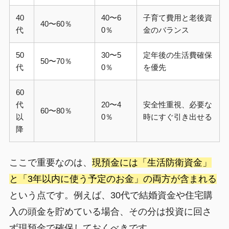
40
40〜6
子育て費用と老後資
40〜60％
代
0％
金のバランス
50
30〜5
定年後の生活費確保
50〜70％
代
0％
を優先
60
代
20〜4
安全性重視、必要な
60〜80％
以
0％
時にすぐ引き出せる
降
ここで重要なのは、
現預金には「生活防衛資金」
と「3年以内に使う予定のお金」の両方が含まれる
という点です。例えば、30代で結婚資金や住宅購
入の頭金を貯めている場合、その分は投資に回さ
ず現預金で確保しておくべきです。