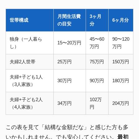
月間生活費
3ヶ月
世帯構成
6ヶ月分
の目安
分
独身（一人暮ら
45〜60
90〜120
15〜20万円
し）
万円
万円
夫婦2人世帯
25万円
75万円
150万円
夫婦+子ども1人
30万円
90万円
180万円
（3人家族）
夫婦+子ども2人
102万
34万円
204万円
（4人家族）
円
この表を見て「結構な金額だな」と感じた方も多
いかもしれません。でも安心してください。
最初