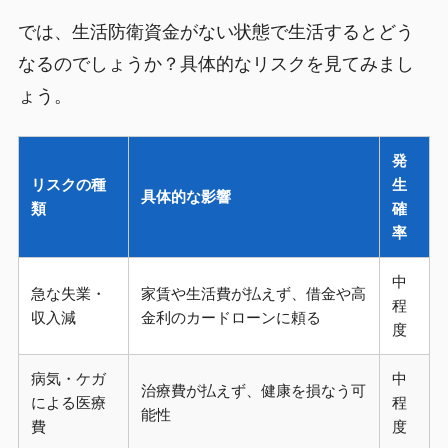
では、生活防衛資金がない状態で生活するとどう
なるのでしょうか？具体的なリスクを見てみまし
ょう。
発
リスクの種
生
具体的な影響
類
確
率
中
急な失業・
家賃や生活費が払えず、借金や高
程
収入減
金利のカードローンに頼る
度
病気・ケガ
中
治療費が払えず、健康を損なう可
による医療
程
能性
費
度