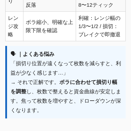
り
反落
8〜12ティック
レン
利確：レンジ幅の
ボラ縮小、明確な上
ジ攻
1/3〜1/2 / 損切：
限下限を確認
略
ブレイクで即撤退
🗣️
｜よくある悩み
「損切り位置が遠くなって枚数を減らすと、利
益が少なく感じます…」
→ それで正解です。
ボラに合わせて損切り幅
を調整
し、枚数で整えると資金曲線が安定しま
す。焦って枚数を増やすと、ドローダウンが深
くなります。