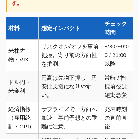
す。
チェック
材料
想定インパクト
時間
リスクオン/オフを事前
8:30〜9:0
米株先
把握。寄り前の方向性
0 / 21:00
物・VIX
を推測。
以降
円高は先物下押し、円
常時 / 指
ドル円・
安は支援になりやす
標前後は
米金利
い。
短期急変
経済指標
サプライズで一方向へ
発表時刻
（雇用統
加速。事前予想との乖
の直前直
計・CPI）
離に注意。
後