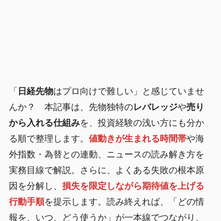
「
日経先物
はプロ向けで難しい」と感じていませ
んか？ 本記事は、先物独特の
レバレッジ
や
売り
から入れる仕組み
を、投資経験の浅い方にも分か
る順で整理します。
値動きが生まれる時間帯
や海
外指数・為替との連動、ニュースの読み解き方を
実務目線で解説。さらに、よくある失敗の根本原
因を分解し、
損失を限定しながら期待値を上げる
行動手順
を提示します。読み終えれば、「どの情
報を、いつ、どう使うか」が一本線でつながり、