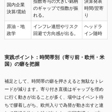
指数寄与の大きい銘柄
決算発表
国内企業
のギャップで指数が振
時間/翌寄
決算/需給
れる。
り
原油・地
インフレ連想やリスク
ヘッドラ
政学
回避で方向感が出る。
イン随時
実践ポイント：時間帯別（寄り前・欧州・米
国）の癖を把握
補足として、時間帯の癖を押さえると無駄なトレ
ードが減ります。寄り付き直後はギャップを埋め
に行く動きが出ることが多く、場中はイベント待
ちで膠着しがち、欧州入りで為替が動き出すと連