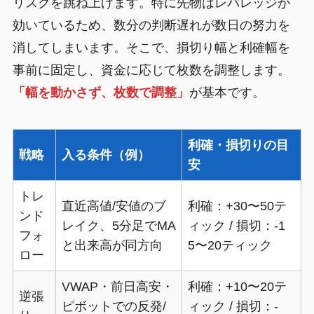
リスクを跳ね上げます。特に先物はレバレッジが
効いているため、数分の判断遅れが数日の努力を
消してしまいます。そこで、損切り幅と利確幅を
事前に固定し、資金に応じて枚数を調整します。
「幅を動かさず、枚数で調整」
が基本です。
利確・損切りの目
戦略
入る条件（例）
安
トレ
直近高値/安値のブ
利確：+30〜50テ
ンド
レイク、5分足でMA
ィック / 損切：-1
フォ
と出来高が同方向
5〜20ティック
ロー
VWAP・前日高安・
利確：+10〜20テ
逆張
ピボットでの反発/
ィック / 損切：-