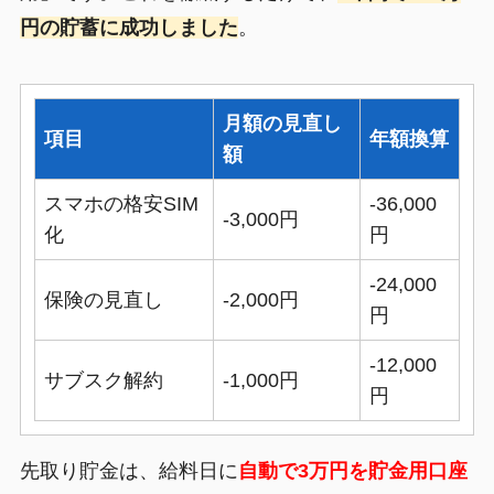
円の貯蓄に成功しました
。
月額の見直し
項目
年額換算
額
スマホの格安SIM
-36,000
-3,000円
化
円
-24,000
保険の見直し
-2,000円
円
-12,000
サブスク解約
-1,000円
円
先取り貯金は、給料日に
自動で3万円を貯金用口座