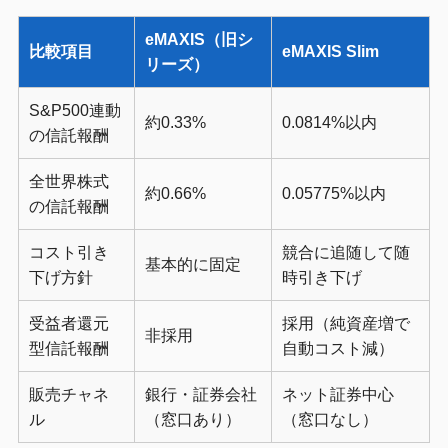
eMAXIS（旧シ
比較項目
eMAXIS Slim
リーズ）
S&P500連動
約0.33%
0.0814%以内
の信託報酬
全世界株式
約0.66%
0.05775%以内
の信託報酬
コスト引き
競合に追随して随
基本的に固定
下げ方針
時引き下げ
受益者還元
採用（純資産増で
非採用
型信託報酬
自動コスト減）
販売チャネ
銀行・証券会社
ネット証券中心
ル
（窓口あり）
（窓口なし）