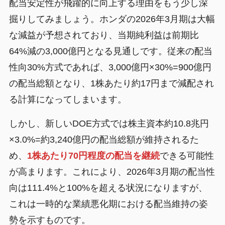
配当安定性が飛躍的に向上する理由をもう少し深
掘りしてみましょう。ホンダの2026年3月期は大幅
な減益が予想されており、当期純利益は前期比
64%減の3,000億円となる見通しです。従来の配当
性向30%方式であれば、3,000億円×30%=900億円
の配当総額となり、1株あたり約17円まで減配され
る計算になってしまいます。
しかし、新しいDOE方式では株主資本約10.8兆円
×3.0%=約3,240億円の配当総額が維持されるた
め、
1株あたり70円程度の配当を継続
できる可能性
が高まります。これにより、2026年3月期の配当性
向は111.4%と100%を超える状況になりますが、
これは一時的な業績悪化期における配当維持の姿
勢を示すものです。